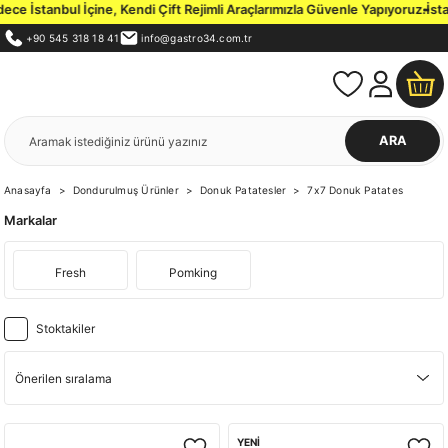
 İstanbul İçine, Kendi Çift Rejimli Araçlarımızla Güvenle Yapıyoruz.
İstanb
+90 545 318 18 41
info@gastro34.com.tr
ARA
Anasayfa
Dondurulmuş Ürünler
Donuk Patatesler
7x7 Donuk Patates
Markalar
Fresh
Pomking
Stoktakiler
YENİ