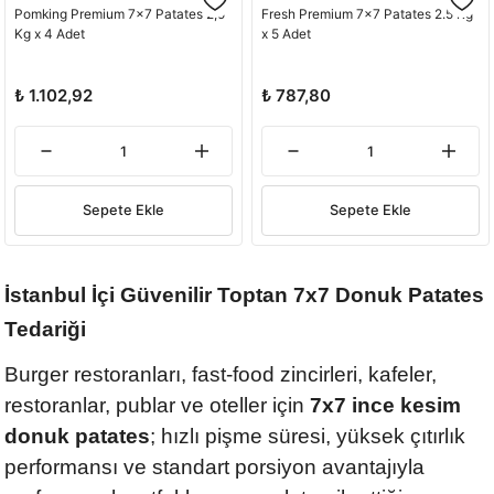
Pomking Premium 7x7 Patates 2,5
Fresh Premium 7x7 Patates 2.5 Kg
Kg x 4 Adet
x 5 Adet
₺ 1.102,92
₺ 787,80
Sepete Ekle
Sepete Ekle
İstanbul İçi Güvenilir Toptan 7x7 Donuk Patates
Tedariği
Burger restoranları, fast-food zincirleri, kafeler,
restoranlar, publar ve oteller için
7x7 ince kesim
donuk patates
; hızlı pişme süresi, yüksek çıtırlık
performansı ve standart porsiyon avantajıyla