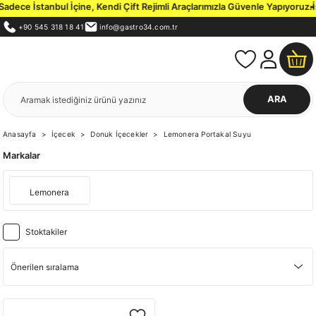
ece İstanbul İçine, Kendi Çift Rejimli Araçlarımızla Güvenle Yapıyoruz.
İst
+90 545 318 18 41
info@gastro34.com.tr
ARA
Anasayfa
İçecek
Donuk İçecekler
Lemonera Portakal Suyu
Markalar
Lemonera
Stoktakiler