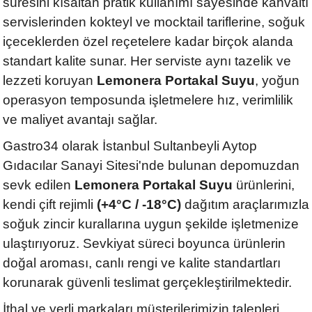
süresini kısaltan pratik kullanımı sayesinde kahvaltı
servislerinden kokteyl ve mocktail tariflerine, soğuk
içeceklerden özel reçetelere kadar birçok alanda
standart kalite sunar. Her serviste aynı tazelik ve
lezzeti koruyan
Lemonera Portakal Suyu
, yoğun
operasyon temposunda işletmelere hız, verimlilik
ve maliyet avantajı sağlar.
Gastro34 olarak İstanbul Sultanbeyli Aytop
Gıdacılar Sanayi Sitesi'nde bulunan depomuzdan
sevk edilen
Lemonera Portakal Suyu
ürünlerini,
kendi çift rejimli
(+4°C / -18°C)
dağıtım araçlarımızla
soğuk zincir kurallarına uygun şekilde işletmenize
ulaştırıyoruz. Sevkiyat süreci boyunca ürünlerin
doğal aroması, canlı rengi ve kalite standartları
korunarak güvenli teslimat gerçekleştirilmektedir.
İthal ve yerli markaları müşterilerimizin talepleri