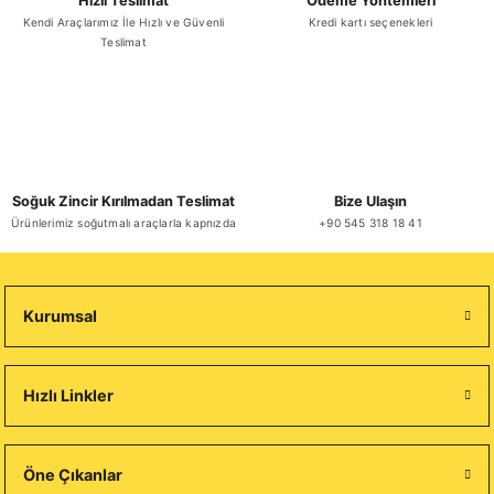
Hızlı Teslimat
Ödeme Yöntemleri
Kendi Araçlarımız İle Hızlı ve Güvenli
Kredi kartı seçenekleri
Teslimat
Soğuk Zincir Kırılmadan Teslimat
Bize Ulaşın
Ürünlerimiz soğutmalı araçlarla kapnızda
+90 545 318 18 41
Kurumsal
Hızlı Linkler
Öne Çıkanlar