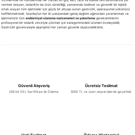
Vitrinlerinde ve menülerinde her zaman en göz alıcı, taze ve kaliteli tatlı sunumlarına yer
vermek isteyen, tedarikte ise ürün sürekliliği, zamanında teslimat ve güvenilir bir lojistik
ortak arayan tüm işletmeler için güçlü bir altyapı sunan gastro34, operasyonel yükünüzü
hafifletmektedir. İstanbul'un her iki yakasındaki geniş dağıtım ağımızdan yararlanmak ve
işletmenizin tüm
endüstriyel süsleme malzemeleri ve şekerleme
gereksinimlerini
profesyonel bir tedarik zinciriyle çözmek için kategorimizdeki ürünleri inceleyebilir,
Gastro34 güvencesiyle siparişinizi her zaman güvenle oluşturabilirsiniz.
Güvenli Alışveriş
Ücretsiz Teslimat
256 bit SSL Sertifikası ile Ödeme
3000 TL ve üzeri alışverişlerde geçerlidir.