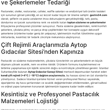
ve Şekerlemeler Tedariği
Pastaneler, oteller, restoranlar, cafeler, waffle salonları ve endüstriyel tatlı üretim tesisleri
için sunumun görsel çekiciliği, en az lezzet kadar büyük bir öneme sahiptir.
gastro34.com
olarak; şeflerin ve pasta ustalarının imza dokunuşlarını gerçekleştirdiği, tatlı, pasta,
dondurma ve içecek sunumlarına renk ve estetik katan
toptan süsleme ve şekerlemeler
ihtiyaçlarına profesyonel çözümler sunuyoruz. Pasta süsleme glaselerinden, renkli konfeti
şekerlere, çikolata pirinç ve parça drop çeşitlerinden her konsepte uygun dekoratif
şekerleme ürünlerine kadar geniş bir yelpazeyi, işletmenizin mutfak tüketimine uygun
miktarlarda, kesintisiz bir tedarik zinciriyle mekanınıza ulaştırıyoruz.
Çift Rejimli Araçlarımızla Aytop
Gıdacılar Sitesi’nden Kapınıza
Pastacılık ve süsleme malzemelerinin, çikolata türevlerinin ve şekerlemelerin en büyük
düşmanı yüksek sıcaklık, nem ve erime riskidir. Ürünlerin formunu kaybetmemesi ve
birbirine yapışmaması için lojistik sürecinin doğru ısı kontrolüyle yönetilmesi gerekir. İstanbul
Sultanbeyli’de bulunan
Aytop Gıdacılar Sanayi Sitesi
merkezli depomuzdan hareket eden
kendi çift rejimli (+4°C / -18°C) dağıtım araçlarımızla
, bu hassas süreci en üst standartta
yönetiyoruz. Sadece İstanbul içerisine hizmet veren profesyonel filomuz sayesinde,
siparişleriniz dış hava şartlarından ve sıcaklık değişimlerinden etkilenmeden, görsel kalitesi
ve orijinal yapısı tamamen korunarak işletmenizin kapısına kadar teslim ediliyor.
Kesintisiz ve Profesyonel Pastacılık
Malzemeleri Lojistiği