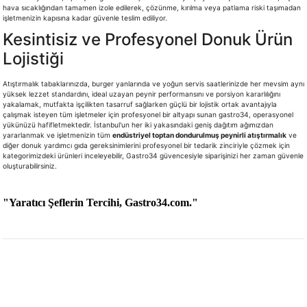
hava sıcaklığından tamamen izole edilerek, çözünme, kırılma veya patlama riski taşımadan
işletmenizin kapısına kadar güvenle teslim ediliyor.
Kesintisiz ve Profesyonel Donuk Ürün
Lojistiği
Atıştırmalık tabaklarınızda, burger yanlarında ve yoğun servis saatlerinizde her mevsim aynı
yüksek lezzet standardını, ideal uzayan peynir performansını ve porsiyon kararlılığını
yakalamak, mutfakta işçilikten tasarruf sağlarken güçlü bir lojistik ortak avantajıyla
çalışmak isteyen tüm işletmeler için profesyonel bir altyapı sunan gastro34, operasyonel
yükünüzü hafifletmektedir. İstanbul'un her iki yakasındaki geniş dağıtım ağımızdan
yararlanmak ve işletmenizin tüm
endüstriyel toptan dondurulmuş peynirli atıştırmalık
ve
diğer donuk yardımcı gıda gereksinimlerini profesyonel bir tedarik zinciriyle çözmek için
kategorimizdeki ürünleri inceleyebilir, Gastro34 güvencesiyle siparişinizi her zaman güvenle
oluşturabilirsiniz.
"Yaratıcı Şeflerin Tercihi, Gastro34.com."