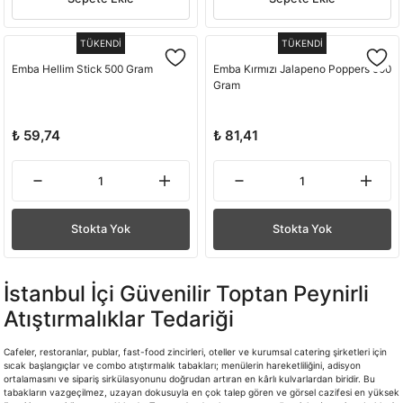
TÜKENDİ
TÜKENDİ
Emba Hellim Stick 500 Gram
Emba Kırmızı Jalapeno Poppers 500
Gram
₺ 59,74
₺ 81,41
Stokta Yok
Stokta Yok
İstanbul İçi Güvenilir Toptan Peynirli
Atıştırmalıklar Tedariği
Cafeler, restoranlar, publar, fast-food zincirleri, oteller ve kurumsal catering şirketleri için
sıcak başlangıçlar ve combo atıştırmalık tabakları; menülerin hareketliliğini, adisyon
ortalamasını ve sipariş sirkülasyonunu doğrudan artıran en kârlı kulvarlardan biridir. Bu
tabakların vazgeçilmez, uzayan dokusuyla en çok talep gören ve görsel cazifesi en yüksek