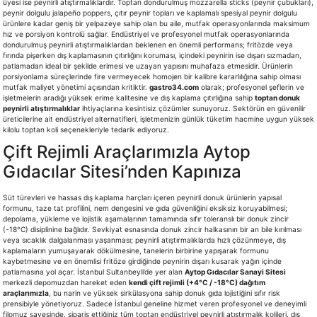
üyesi ise peynirli atıştırmalıklardır. Toptan dondurulmuş mozzarella sticks (peynir çubukları),
peynir dolgulu jalapeño poppers, çıtır peynir topları ve kaplamalı spesiyal peynir dolgulu
ürünlere kadar geniş bir yelpazeye sahip olan bu aile, mutfak operasyonlarında maksimum
hız ve porsiyon kontrolü sağlar. Endüstriyel ve profesyonel mutfak operasyonlarında
dondurulmuş peynirli atıştırmalıklardan beklenen en önemli performans; fritözde veya
fırında pişerken dış kaplamasının çıtırlığını koruması, içindeki peynirin ise dışarı sızmadan,
patlamadan ideal bir şekilde erimesi ve uzayan yapısını muhafaza etmesidir. Ürünlerin
porsiyonlama süreçlerinde fire vermeyecek homojen bir kalibre kararlılığına sahip olması
mutfak maliyet yönetimi açısından kritiktir.
gastro34.com
olarak; profesyonel şeflerin ve
işletmelerin aradığı yüksek erime kalitesine ve dış kaplama çıtırlığına sahip
toptan donuk
peynirli atıştırmalıklar
ihtiyaçlarına kesintisiz çözümler sunuyoruz. Sektörün en güvenilir
üreticilerine ait endüstriyel alternatifleri, işletmenizin günlük tüketim hacmine uygun yüksek
kilolu toptan koli seçenekleriyle tedarik ediyoruz.
Çift Rejimli Araçlarımızla Aytop
Gıdacılar Sitesi’nden Kapınıza
Süt türevleri ve hassas dış kaplama harçları içeren peynirli donuk ürünlerin yapısal
formunu, taze tat profilini, nem dengesini ve gıda güvenliğini eksiksiz koruyabilmesi;
depolama, yükleme ve lojistik aşamalarının tamamında sıfır toleranslı bir donuk zincir
(-18°C) disiplinine bağlıdır. Sevkiyat esnasında donuk zincir halkasının bir an bile kırılması
veya sıcaklık dalgalanması yaşanması; peynirli atıştırmalıklarda hızlı çözünmeye, dış
kaplamaların yumuşayarak dökülmesine, tanelerin birbirine yapışarak formunu
kaybetmesine ve en önemlisi fritöze girdiğinde peynirin dışarı kusarak yağın içinde
patlamasına yol açar. İstanbul Sultanbeyli’de yer alan
Aytop Gıdacılar Sanayi Sitesi
merkezli depomuzdan hareket eden
kendi çift rejimli (+4°C / -18°C) dağıtım
araçlarımızla
, bu narin ve yüksek sirkülasyona sahip donuk gıda lojistiğini sıfır risk
prensibiyle yönetiyoruz. Sadece İstanbul geneline hizmet veren profesyonel ve deneyimli
filomuz sayesinde, sipariş ettiğiniz tüm toptan endüstriyel peynirli atıştırmalık kolileri, dış