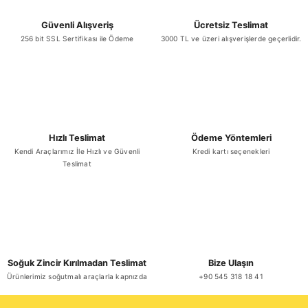
Güvenli Alışveriş
Ücretsiz Teslimat
256 bit SSL Sertifikası ile Ödeme
3000 TL ve üzeri alışverişlerde geçerlidir.
Hızlı Teslimat
Ödeme Yöntemleri
Kendi Araçlarımız İle Hızlı ve Güvenli
Kredi kartı seçenekleri
Teslimat
Soğuk Zincir Kırılmadan Teslimat
Bize Ulaşın
Ürünlerimiz soğutmalı araçlarla kapnızda
+90 545 318 18 41