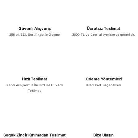
Bu ürüne benzer farklı alternatifler olmalı.
Güvenli Alışveriş
Ücretsiz Teslimat
256 bit SSL Sertifikası ile Ödeme
3000 TL ve üzeri alışverişlerde geçerlidir.
Gönder
Hızlı Teslimat
Ödeme Yöntemleri
Kendi Araçlarımız İle Hızlı ve Güvenli
Kredi kartı seçenekleri
Teslimat
Soğuk Zincir Kırılmadan Teslimat
Bize Ulaşın