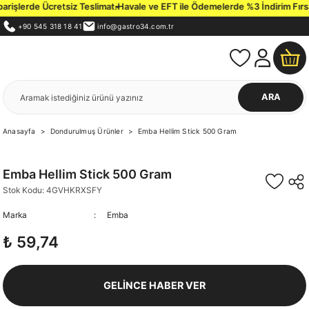
rişlerde Ücretsiz Teslimat.
Havale ve EFT ile Ödemelerde %3 İndirim Fırsat
+90 545 318 18 41
info@gastro34.com.tr
ARA
Anasayfa
Dondurulmuş Ürünler
Emba Hellim Stick 500 Gram
Emba Hellim Stick 500 Gram
Stok Kodu: 4GVHKRXSFY
Marka
Emba
₺ 59,74
GELİNCE HABER VER