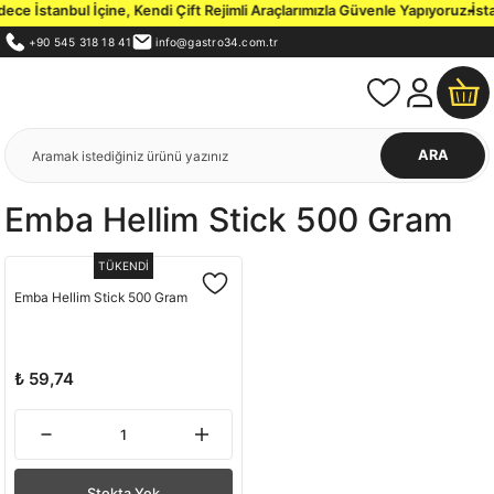
e İstanbul İçine, Kendi Çift Rejimli Araçlarımızla Güvenle Yapıyoruz.
İstan
+90 545 318 18 41
info@gastro34.com.tr
ARA
Emba Hellim Stick 500 Gram
TÜKENDİ
Emba Hellim Stick 500 Gram
₺ 59,74
Stokta Yok