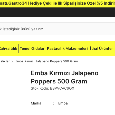
ı.
Gastro34 Hediye Çeki ile İlk Siparişinize Özel %5 İndirim.
G
Kahvaltılık
Temel Gıdalar
Pastacılık Malzemeleri
İthal Ürünler
malıklar
Emba Kırmızı Jalapeno Poppers 500 Gram
Emba Kırmızı Jalapeno
Poppers 500 Gram
Stok Kodu: BBPVCAC6QX
Marka
Emba