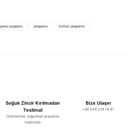
 ve diğer konularda yetersiz gördüğünüz noktaları öneri formunu
ne ilk yorumu siz yapın!
apeno poppers
jalapeno
kırmızı jalapeno
Yorum Yaz
Soğuk Zincir Kırılmadan
Bize Ulaşın
Teslimat
+90 545 318 18 41
Gönder
Ürünlerimiz soğutmalı araçlarla
kapnızda