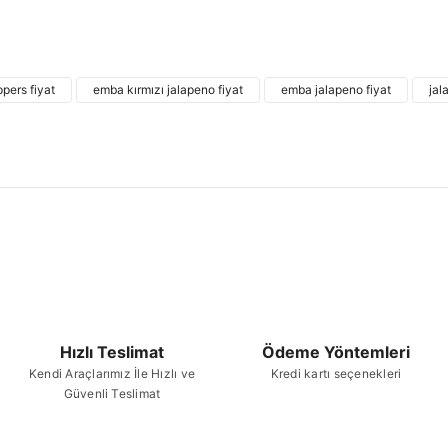
Bu ürünün fiyat bilgisi, resim, ürün açıklamalarında
kullanarak tarafımıza iletebilirsiniz.
Bu ürü
Görüş ve önerileriniz için teşekkür ederiz.
pers fiyat
emba kırmızı jalapeno fiyat
emba jalapeno fiyat
jal
Ürün resmi kalitesiz, bozuk veya görüntülenemiyor.
Ürün açıklamasında eksik bilgiler bulunuyor.
Ürün bilgilerinde hatalar bulunuyor.
Ürün fiyatı diğer sitelerden daha pahalı.
Bu ürüne benzer farklı alternatifler olmalı.
Hızlı Teslimat
Ödeme Yöntemleri
Kendi Araçlarımız İle Hızlı ve
Kredi kartı seçenekleri
Güvenli Teslimat