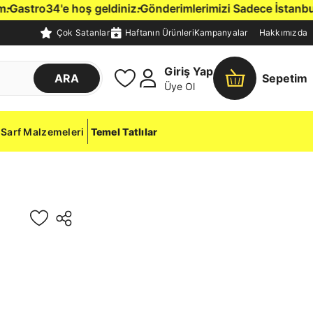
astro34'e hoş geldiniz.
Gönderimlerimizi Sadece İstanbul İç
Çok Satanlar
Haftanın Ürünleri
Kampanyalar
Hakkımızda
Giriş Yap
ARA
Sepetim
Üye Ol
Sarf Malzemeleri
Temel Tatlılar