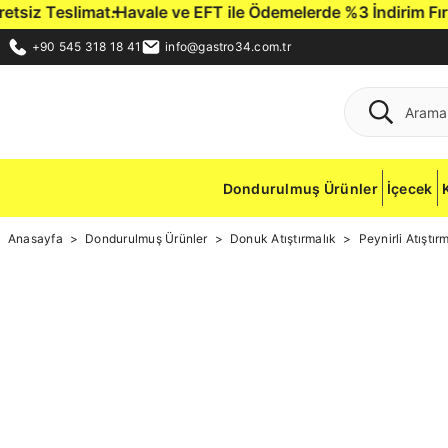
siz Teslimat.
Havale ve EFT ile Ödemelerde %3 İndirim Fırsat
+90 545 318 18 41
info@gastro34.com.tr
Dondurulmuş Ürünler
İçecek
Anasayfa
Dondurulmuş Ürünler
Donuk Atıştırmalık
Peynirli Atıştır