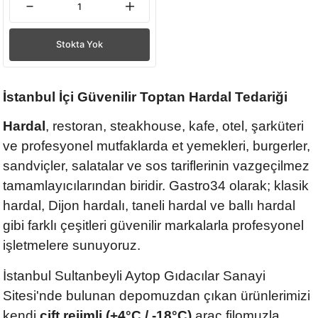
Stokta Yok
İstanbul İçi Güvenilir Toptan Hardal Tedariği
Hardal
, restoran, steakhouse, kafe, otel, şarküteri
ve profesyonel mutfaklarda et yemekleri, burgerler,
sandviçler, salatalar ve sos tariflerinin vazgeçilmez
tamamlayıcılarından biridir. Gastro34 olarak; klasik
hardal, Dijon hardalı, taneli hardal ve ballı hardal
gibi farklı çeşitleri güvenilir markalarla profesyonel
işletmelere sunuyoruz.
İstanbul Sultanbeyli Aytop Gıdacılar Sanayi
Sitesi'nde bulunan depomuzdan çıkan ürünlerimizi
kendi
çift rejimli (+4°C / -18°C)
araç filomuzla