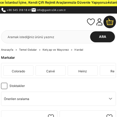
stanbul İçine, Kendi Çift Rejimli Araçlarımızla Güvenle Yapıyoruz.
İstanbul
+90 545 318 18 41
info@gastro34.com.tr
ARA
Anasayfa
Temel Gıdalar
Ketçap ve Mayonez
Hardal
Markalar
Colorado
Calvé
Heinz
Rei
Stoktakiler