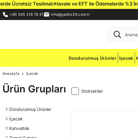
e Ücretsiz Teslimat.
Havale ve EFT ile Ödemelerde %3 İndirim
+90 545 318 18 41
info@gastro34.com.tr
Dondurulmuş Ürünler
İçecek
Anasayfa
İçecek
Ürün Grupları
Stoktakiler
Dondurulmuş Ürünler
İçecek
Kahvaltılık
Temel Gıdalar