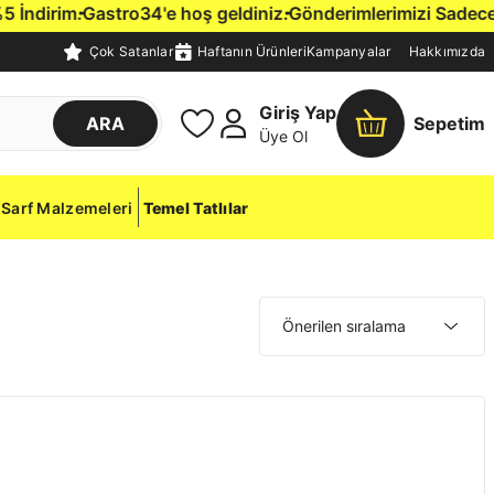
ndirim.
Gastro34'e hoş geldiniz.
Gönderimlerimizi Sadece İsta
Çok Satanlar
Haftanın Ürünleri
Kampanyalar
Hakkımızda
Giriş Yap
ARA
Sepetim
Üye Ol
Sarf Malzemeleri
Temel Tatlılar