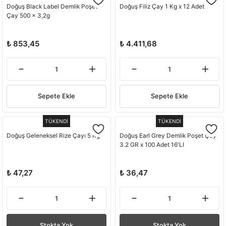
Doğuş Black Label Demlik Poşet
Doğuş Filiz Çay 1 Kg x 12 Adet
Çay 500 x 3,2g
₺ 853,45
₺ 4.411,68
Sepete Ekle
Sepete Ekle
TÜKENDİ
TÜKENDİ
Doğuş Geleneksel Rize Çayı 5 Kg
Doğuş Earl Grey Demlik Poşet Çay
3.2 GR x 100 Adet 16'LI
₺ 47,27
₺ 36,47
Stokta Yok
Stokta Yok