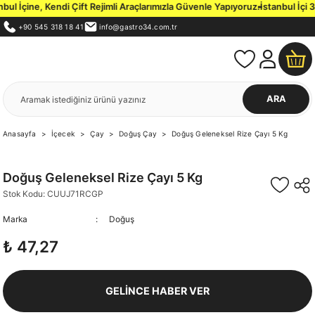
l İçine, Kendi Çift Rejimli Araçlarımızla Güvenle Yapıyoruz.
İstanbul İçi 3
+90 545 318 18 41
info@gastro34.com.tr
ARA
Anasayfa
İçecek
Çay
Doğuş Çay
Doğuş Geleneksel Rize Çayı 5 Kg
Doğuş Geleneksel Rize Çayı 5 Kg
Stok Kodu: CUUJ71RCGP
Marka
Doğuş
₺ 47,27
GELİNCE HABER VER