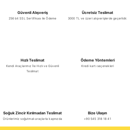
Güvenli Alışveriş
Ücretsiz Teslimat
256 bit SSL Sertifikası ile Ödeme
3000 TL ve üzeri alışverişlerde geçerlidir.
Gönder
Hızlı Teslimat
Ödeme Yöntemleri
Kendi Araçlarımız İle Hızlı ve Güvenli
Kredi kartı seçenekleri
Teslimat
Soğuk Zincir Kırılmadan Teslimat
Bize Ulaşın
Ürünlerimiz soğutmalı araçlarla kapnızda
+90 545 318 18 41