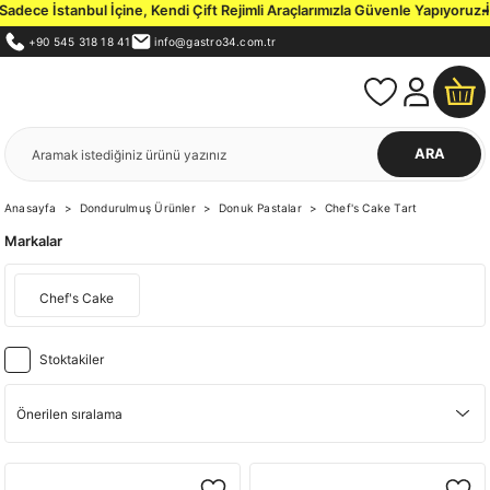
dece İstanbul İçine, Kendi Çift Rejimli Araçlarımızla Güvenle Yapıyoruz.
İs
+90 545 318 18 41
info@gastro34.com.tr
ARA
Anasayfa
Dondurulmuş Ürünler
Donuk Pastalar
Chef's Cake Tart
Markalar
Chef's Cake
Stoktakiler