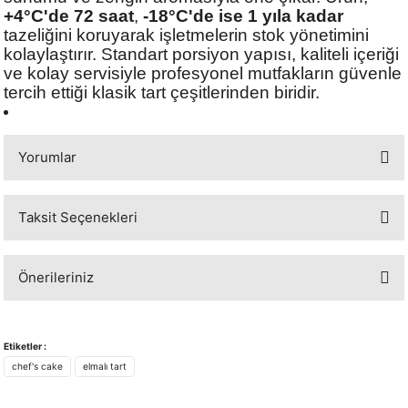
+4°C'de 72 saat
,
-18°C'de ise 1 yıla kadar
tazeliğini koruyarak işletmelerin stok yönetimini
kolaylaştırır. Standart porsiyon yapısı, kaliteli içeriği
ve kolay servisiyle profesyonel mutfakların güvenle
tercih ettiği klasik tart çeşitlerinden biridir.
Yorumlar
Taksit Seçenekleri
Bu ürüne ilk yorumu siz yapın!
Önerileriniz
Yorum Yaz
Bu ürünün fiyat bilgisi, resim, ürün açıklamalarında ve diğer konularda
yetersiz gördüğünüz noktaları öneri formunu kullanarak tarafımıza
Etiketler :
iletebilirsiniz.
chef's cake
elmalı tart
Görüş ve önerileriniz için teşekkür ederiz.