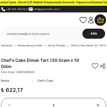
ul İçine, Kendi Çift Rejimli Araçlarımızla Güvenle Yapıyoruz.
İstanbul İçi 
+90 545 318 18 41
info@gastro34.com.tr
ARA
Anasayfa
Dondurulmuş Ürünler
Donuk Pastalar
Chef's Cake Elmalı Tart 130 G
Chef's Cake Elmalı Tart 130 Gram x 10
Dilim
Stok Kodu: VA6K5X8MAX
Marka
Chef's Cake
₺ 622,17