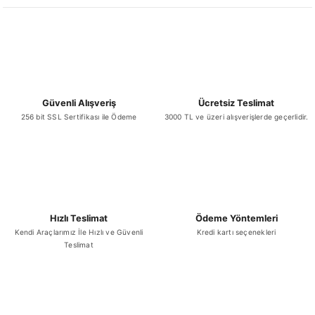
Ürün resmi kalitesiz, bozuk veya görüntülenemiyor.
Ürün açıklamasında eksik bilgiler bulunuyor.
Ürün bilgilerinde hatalar bulunuyor.
Ürün fiyatı diğer sitelerden daha pahalı.
Bu ürüne benzer farklı alternatifler olmalı.
Güvenli Alışveriş
Ücretsiz Teslimat
256 bit SSL Sertifikası ile Ödeme
3000 TL ve üzeri alışverişlerde geçerlidir.
Gönder
Hızlı Teslimat
Ödeme Yöntemleri
Kendi Araçlarımız İle Hızlı ve Güvenli
Kredi kartı seçenekleri
Teslimat