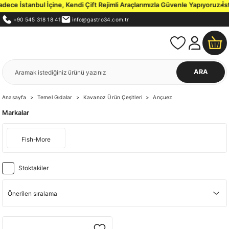
ce İstanbul İçine, Kendi Çift Rejimli Araçlarımızla Güvenle Yapıyoruz.
İsta
+90 545 318 18 41
info@gastro34.com.tr
ARA
Anasayfa
Temel Gıdalar
Kavanoz Ürün Çeşitleri
Ançuez
Markalar
Fish-More
Stoktakiler