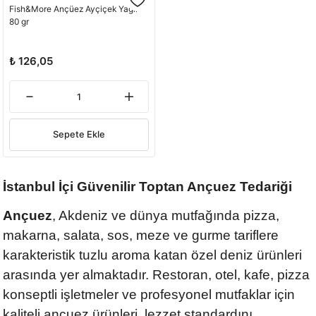
Fish&More Ançüez Ayçiçek Yağlı
80 gr
₺ 126,05
Sepete Ekle
İstanbul İçi Güvenilir Toptan Ançuez Tedariği
Ançuez
, Akdeniz ve dünya mutfağında pizza,
makarna, salata, sos, meze ve gurme tariflere
karakteristik tuzlu aroma katan özel deniz ürünleri
arasında yer almaktadır. Restoran, otel, kafe, pizza
konseptli işletmeler ve profesyonel mutfaklar için
kaliteli ançuez ürünleri, lezzet standardını