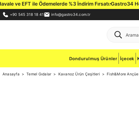
EFT ile Ödemelerde %3 İndirim Fırsatı.
Gastro34 Hediye Çeki i
+90 545 318 18 41
info@gastro34.com.tr
Dondurulmuş Ürünler
İçecek
Anasayfa
Temel Gıdalar
Kavanoz Ürün Çeşitleri
Fish&More Ançüez