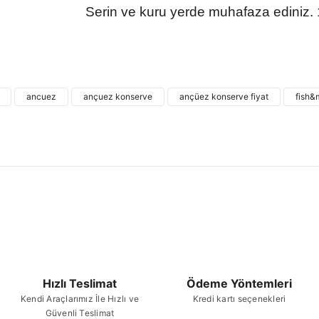
Serin ve kuru yerde muhafaza ediniz. 1
Bu ürünün fiyat bilgisi, resim, ürün açıklamalarında
kullanarak tarafımıza iletebilirsiniz.
Bu ürü
Görüş ve önerileriniz için teşekkür ederiz.
ancuez
ançuez konserve
ançüez konserve fiyat
fish&
Ürün resmi kalitesiz, bozuk veya görüntülenemiyor.
Ürün açıklamasında eksik bilgiler bulunuyor.
Ürün bilgilerinde hatalar bulunuyor.
Ürün fiyatı diğer sitelerden daha pahalı.
Bu ürüne benzer farklı alternatifler olmalı.
Hızlı Teslimat
Ödeme Yöntemleri
Kendi Araçlarımız İle Hızlı ve
Kredi kartı seçenekleri
Güvenli Teslimat