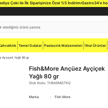
le İlk Siparişinize Özel %5 İndirim.
Gastro34'e hoş geldiniz
Kahvaltılık
Temel Gıdalar
Pastacılık Malzemeleri
İthal Ürünler
 Ayçiçek Yağlı 80 gr
Fish&More Ançüez Ayçiçek
Yağlı 80 gr
Stok Kodu: TH8A9MQTKQ
Marka
Fish-More