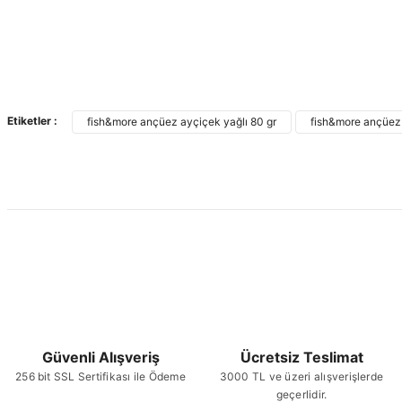
Etiketler :
fish&more ançüez ayçiçek yağlı 80 gr
fish&more ançüez
Güvenli Alışveriş
Ücretsiz Teslimat
256 bit SSL Sertifikası ile Ödeme
3000 TL ve üzeri alışverişlerde
geçerlidir.