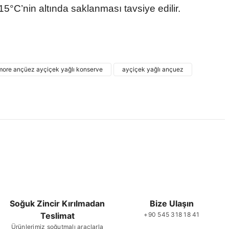
5°C’nin altında saklanması tavsiye edilir.
 ve diğer konularda yetersiz gördüğünüz noktaları öneri formunu
ne ilk yorumu siz yapın!
more ançüez ayçiçek yağlı konserve
ayçiçek yağlı ançuez
Yorum Yaz
Soğuk Zincir Kırılmadan
Bize Ulaşın
Teslimat
+90 545 318 18 41
Gönder
Ürünlerimiz soğutmalı araçlarla