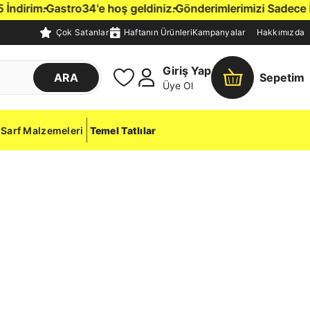
dirim.
Gastro34'e hoş geldiniz.
Gönderimlerimizi Sadece İstan
Çok Satanlar
Haftanın Ürünleri
Kampanyalar
Hakkımızda
Giriş Yap
ARA
Sepetim
Üye Ol
Sarf Malzemeleri
Temel Tatlılar