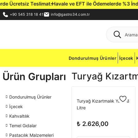
 Ücretsiz Teslimat.
Havale ve EFT ile Ödemelerde %3 İndirim 
+90 545 318 18 41
info@gastro34.com.tr
Dondurulmuş Ürünler
İçecek
Ürün Grupları
Turyağ Kızartma
Dondurulmuş Ürünler
Turyağ Kızartmalık Yağ 18
İçecek
Litre
Kahvaltılık
₺ 2.626,00
Temel Gıdalar
Pastacılık Malzemeleri