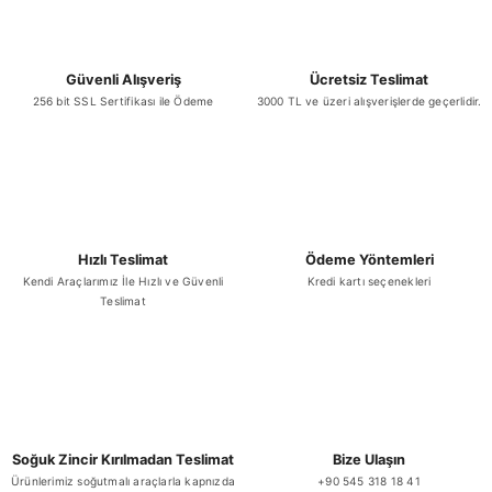
Çotanak Ayçiçek Yağı 18 LT
Gönder
Güvenli Alışveriş
Ücretsiz Teslimat
₺ 947,70
256 bit SSL Sertifikası ile Ödeme
3000 TL ve üzeri alışverişlerde geçerlidir.
Stokta Yok
Hızlı Teslimat
Ödeme Yöntemleri
Kendi Araçlarımız İle Hızlı ve Güvenli
Kredi kartı seçenekleri
Teslimat
Soğuk Zincir Kırılmadan Teslimat
Bize Ulaşın
Ürünlerimiz soğutmalı araçlarla kapnızda
+90 545 318 18 41