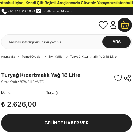
nbul İçine, Kendi Çift Rejimli Araçlarımızla Güvenle Yapıyoruz.
İstanbul İç
+90 545 318 18 41
info@gastro34.com.tr
ARA
Anasayfa
Temel Gıdalar
Sıvı Yağlar
Turyağ Kızartmalık Yağ 18 Litre
Turyağ Kızartmalık Yağ 18 Litre
Stok Kodu: 8ZWBHBYVZQ
Marka
Turyağ
₺ 2.626,00
GELİNCE HABER VER