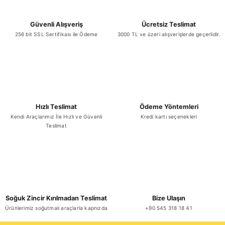
Güvenli Alışveriş
Ücretsiz Teslimat
Gönder
256 bit SSL Sertifikası ile Ödeme
3000 TL ve üzeri alışverişlerde geçerlidir.
Hızlı Teslimat
Ödeme Yöntemleri
Kendi Araçlarımız İle Hızlı ve Güvenli
Kredi kartı seçenekleri
Teslimat
Soğuk Zincir Kırılmadan Teslimat
Bize Ulaşın
Ürünlerimiz soğutmalı araçlarla kapnızda
+90 545 318 18 41