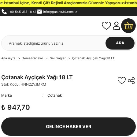
stanbul İçine, Kendi Çift Rejimli Araçlarımızla Güvenle Yapıyoruz.
İstanbul
+90 545 318 18 41
info@gastro34.com.tr
ARA
Anasayfa
Temel Gıdalar
Sıvı Yağlar
Çotanak Ayçiçek Yağı 18 LT
Çotanak Ayçiçek Yağı 18 LT
Stok Kodu: HNN2ZVJMRM
Marka
Çotanak
₺ 947,70
GELİNCE HABER VER