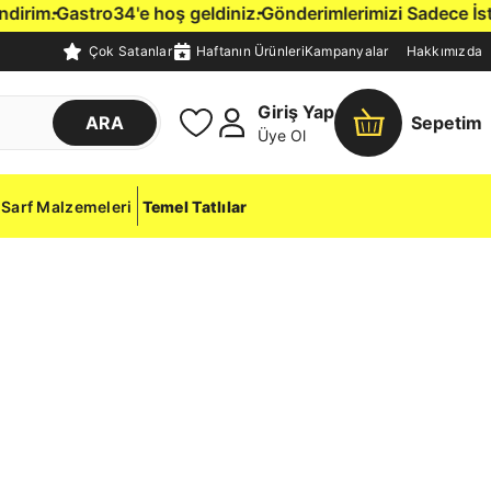
rim.
Gastro34'e hoş geldiniz.
Gönderimlerimizi Sadece İstanbu
Çok Satanlar
Haftanın Ürünleri
Kampanyalar
Hakkımızda
Giriş Yap
ARA
Sepetim
Üye Ol
Sarf Malzemeleri
Temel Tatlılar