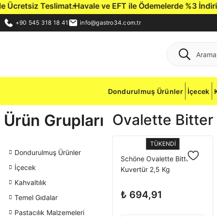
cretsiz Teslimat.
Havale ve EFT ile Ödemelerde %3 İndirim Fı
+90 545 318 18 41
info@gastro34.com.tr
Dondurulmuş Ürünler
İçecek
Ürün Grupları
Ovalette Bitter
TÜKENDİ
Dondurulmuş Ürünler
Schöne Ovalette Bitter
İçecek
Kuvertür 2,5 Kg
Kahvaltılık
₺ 694,91
Temel Gıdalar
Pastacılık Malzemeleri