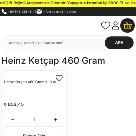
i Çift Rejimli Araçlarımızla Güvenle Yapıyoruz.
İstanbul İçi 3000 TL ve Üzer
+90 545 318 18 41
info@gastro34.com.tr
ARA
Heinz Ketçap 460 Gram
Heinz Ketçap 460 Gram x 10 Adet
₺ 853,45
Sepete Ekle