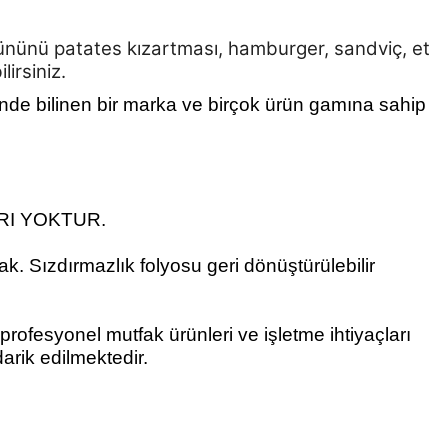
nünü patates kızartması, hamburger, sandviç, et
irsiniz.
de bilinen bir marka ve birçok ürün gamına sahip
RI YOKTUR.
k. Sızdırmazlık folyosu geri dönüştürülebilir
 profesyonel mutfak ürünleri ve işletme ihtiyaçları
darik edilmektedir.
 ve diğer konularda yetersiz gördüğünüz noktaları öneri formunu
ne ilk yorumu siz yapın!