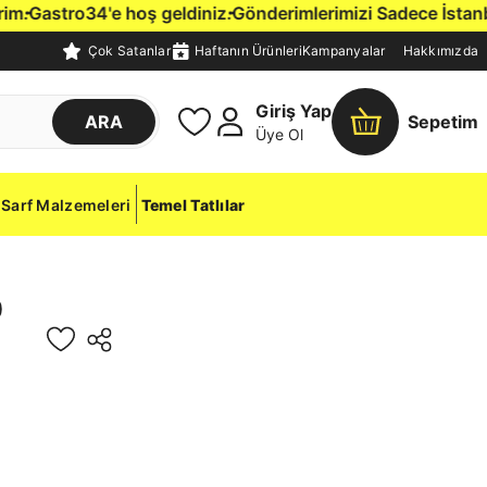
hoş geldiniz.
Gönderimlerimizi Sadece İstanbul İçine, Kendi
Çok Satanlar
Haftanın Ürünleri
Kampanyalar
Hakkımızda
Giriş Yap
ARA
Sepetim
Üye Ol
Sarf Malzemeleri
Temel Tatlılar
0