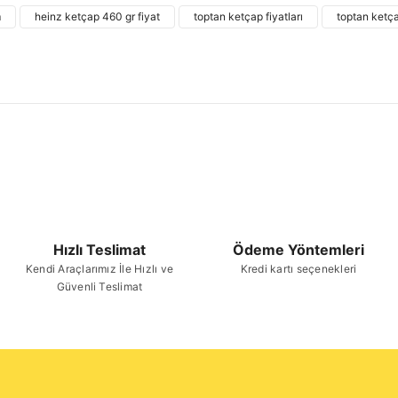
Görüş ve önerileriniz için teşekkür ederiz.
m
heinz ketçap 460 gr fiyat
toptan ketçap fiyatları
toptan ketç
Ürün resmi kalitesiz, bozuk veya görüntülenemiyor.
Ürün açıklamasında eksik bilgiler bulunuyor.
Ürün bilgilerinde hatalar bulunuyor.
Ürün fiyatı diğer sitelerden daha pahalı.
Bu ürüne benzer farklı alternatifler olmalı.
Hızlı Teslimat
Ödeme Yöntemleri
Kendi Araçlarımız İle Hızlı ve
Kredi kartı seçenekleri
Güvenli Teslimat