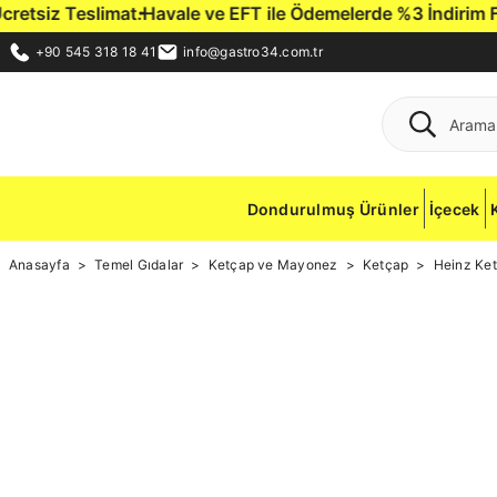
at.
Havale ve EFT ile Ödemelerde %3 İndirim Fırsatı.
Gastro34 
+90 545 318 18 41
info@gastro34.com.tr
Dondurulmuş Ürünler
İçecek
Anasayfa
Temel Gıdalar
Ketçap ve Mayonez
Ketçap
Heinz Ket