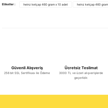
Etiketler :
heinz ketçap 460 gram x 10 adet
heinz ketçap 460 gra
Güvenli Alışveriş
Ücretsiz Teslimat
256 bit SSL Sertifikası ile Ödeme
3000 TL ve üzeri alışverişlerde
geçerlidir.