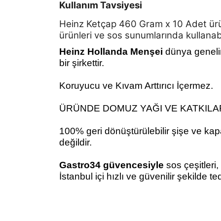
Kullanım Tavsiyesi
Heinz Ketçap 460 Gram x 10 Adet ürü
ürünleri ve sos sunumlarında kullanabil
Heinz Hollanda Menşei
dünya genelin
bir şirkettir.
Koruyucu ve Kıvam Arttırıcı İçermez.
ÜRÜNDE DOMUZ YAĞI VE KATKILA
100% geri dönüştürülebilir şişe ve kapa
değildir.
Gastro34 güvencesiyle
sos çeşitleri,
İstanbul içi hızlı ve güvenilir şekilde te
Bu ürünün fiyat bilgisi, resim, ürün açıklamalarında
kullanarak tarafımıza iletebilirsiniz.
Bu ürü