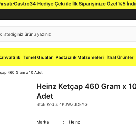
Hediye Çeki ile İlk Siparişinize Özel %5 İndirim.
Gastro34'e 
Kahvaltılık
Temel Gıdalar
Pastacılık Malzemeleri
İthal Ürünler
çap 460 Gram x 10 Adet
Heinz Ketçap 460 Gram x 1
Adet
Stok Kodu: 4KJWZJDEYG
Marka
Heinz