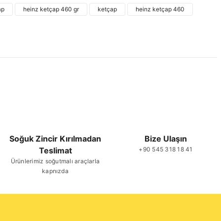
ap
heinz ketçap 460 gr
ketçap
heinz ketçap 460
Yorum Yaz
Soğuk Zincir Kırılmadan
Bize Ulaşın
Teslimat
+90 545 318 18 41
Gönder
Ürünlerimiz soğutmalı araçlarla
kapnızda