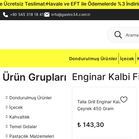
cretsiz Teslimat.
Havale ve EFT ile Ödemelerde %3 İndirim Fı
+90 545 318 18 41
info@gastro34.com.tr
Dondurulmuş Ürünler
İçecek
Ürün Grupları
Enginar Kalbi F
Dondurulmuş Ürünler
Talia Grill Enginar Kalbi
İçecek
Çeyrek 450 Gram
Kahvaltılık
₺ 143,30
Temel Gıdalar
Pastacılık Malzemeleri