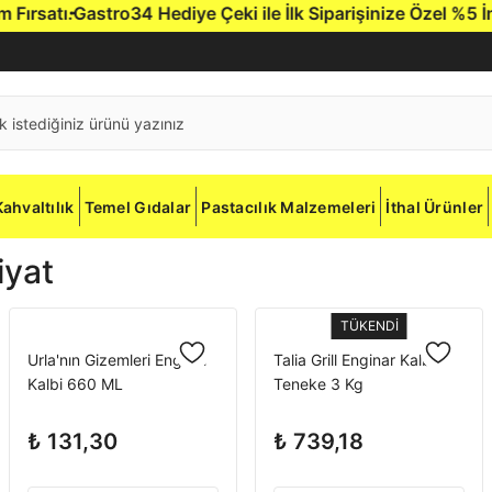
rsatı.
Gastro34 Hediye Çeki ile İlk Siparişinize Özel %5 İndir
Kahvaltılık
Temel Gıdalar
Pastacılık Malzemeleri
İthal Ürünler
iyat
TÜKENDİ
Urla'nın Gizemleri Enginar
Talia Grill Enginar Kalbi
Kalbi 660 ML
Teneke 3 Kg
₺ 131,30
₺ 739,18