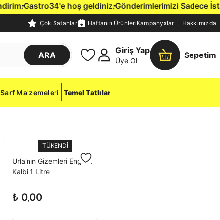
im.
Gastro34'e hoş geldiniz.
Gönderimlerimizi Sadece İstanbu
Çok Satanlar
Haftanın Ürünleri
Kampanyalar
Hakkımızda
Giriş Yap
ARA
Sepetim
Üye Ol
Sarf Malzemeleri
Temel Tatlılar
TÜKENDİ
Urla'nın Gizemleri Enginar
Kalbi 1 Litre
₺ 0,00