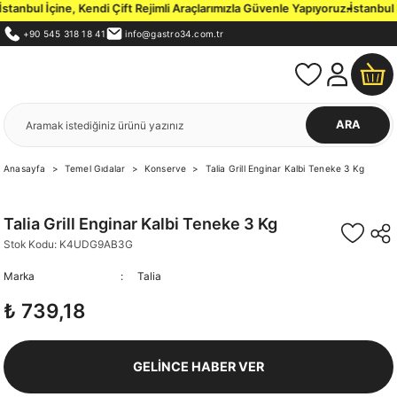
nbul İçine, Kendi Çift Rejimli Araçlarımızla Güvenle Yapıyoruz.
İstanbul İç
+90 545 318 18 41
info@gastro34.com.tr
ARA
Anasayfa
Temel Gıdalar
Konserve
Talia Grill Enginar Kalbi Teneke 3 Kg
Talia Grill Enginar Kalbi Teneke 3 Kg
Stok Kodu: K4UDG9AB3G
Marka
Talia
₺ 739,18
GELİNCE HABER VER