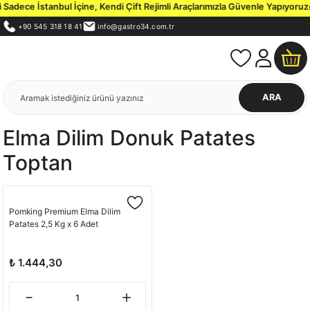
adece İstanbul İçine, Kendi Çift Rejimli Araçlarımızla Güvenle Yapıyoruz.
İ
+90 545 318 18 41
info@gastro34.com.tr
ARA
Elma Dilim Donuk Patates
Toptan
Pomking Premium Elma Dilim
Patates 2,5 Kg x 6 Adet
₺ 1.444,30