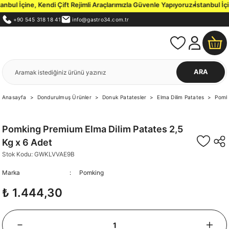
ndi Çift Rejimli Araçlarımızla Güvenle Yapıyoruz.
İstanbul İçi 3000 TL ve Ü
+90 545 318 18 41
info@gastro34.com.tr
ARA
Anasayfa
Dondurulmuş Ürünler
Donuk Patatesler
Elma Dilim Patates
Pomki
Pomking Premium Elma Dilim Patates 2,5
Kg x 6 Adet
Stok Kodu: GWKLVVAE9B
Marka
Pomking
₺ 1.444,30