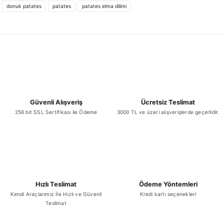
donuk patates
patates
patates elma dilimi
Ürün açıklamasında eksik bilgiler bulunuyor.
Ürün bilgilerinde hatalar bulunuyor.
Ürün fiyatı diğer sitelerden daha pahalı.
Bu ürüne benzer farklı alternatifler olmalı.
Güvenli Alışveriş
Ücretsiz Teslimat
256 bit SSL Sertifikası ile Ödeme
3000 TL ve üzeri alışverişlerde geçerlidir.
Gönder
Hızlı Teslimat
Ödeme Yöntemleri
Kendi Araçlarımız İle Hızlı ve Güvenli
Kredi kartı seçenekleri
Teslimat