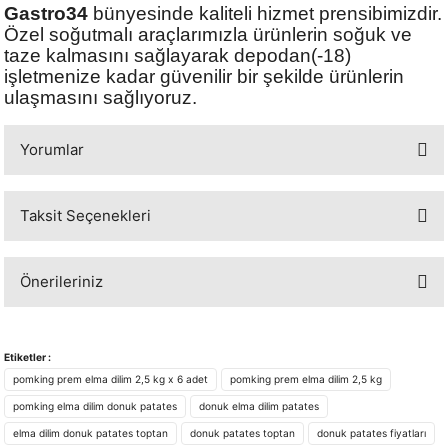
Gastro34
bünyesinde kaliteli hizmet prensibimizdir.
Özel soğutmalı araçlarımızla ürünlerin soğuk ve
taze kalmasını sağlayarak depodan(-18)
işletmenize kadar güvenilir bir şekilde ürünlerin
ulaşmasını sağlıyoruz.
Yorumlar
Taksit Seçenekleri
Bu ürüne ilk yorumu siz yapın!
Önerileriniz
Yorum Yaz
Bu ürünün fiyat bilgisi, resim, ürün açıklamalarında ve diğer konularda
yetersiz gördüğünüz noktaları öneri formunu kullanarak tarafımıza
Etiketler :
iletebilirsiniz.
pomking prem elma dilim 2,5 kg x 6 adet
pomking prem elma dilim 2,5 kg
Görüş ve önerileriniz için teşekkür ederiz.
pomking elma dilim donuk patates
donuk elma dilim patates
elma dilim donuk patates toptan
donuk patates toptan
donuk patates fiyatları
Ürün resmi kalitesiz, bozuk veya görüntülenemiyor.