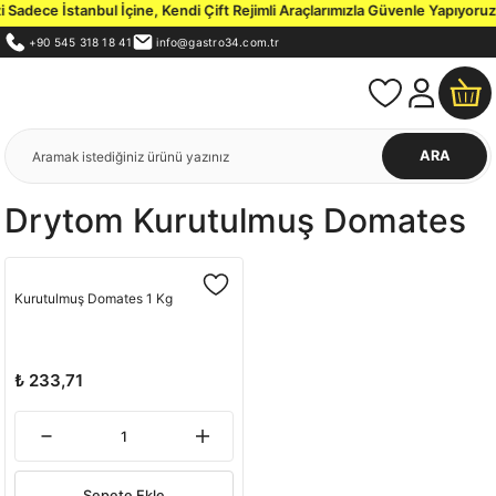
Sadece İstanbul İçine, Kendi Çift Rejimli Araçlarımızla Güvenle Yapıyoruz.
+90 545 318 18 41
info@gastro34.com.tr
ARA
Drytom Kurutulmuş Domates
Kurutulmuş Domates 1 Kg
₺ 233,71
Sepete Ekle