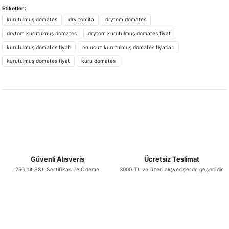
yetersiz gördüğünüz noktaları öneri formunu kullanarak tarafımıza
Etiketler :
iletebilirsiniz.
kurutulmuş domates
dry tomita
drytom domates
Görüş ve önerileriniz için teşekkür ederiz.
drytom kurutulmuş domates
drytom kurutulmuş domates fiyat
kurutulmuş domates fiyatı
en ucuz kurutulmuş domates fiyatları
Ürün resmi kalitesiz, bozuk veya görüntülenemiyor.
kurutulmuş domates fiyat
kuru domates
Ürün açıklamasında eksik bilgiler bulunuyor.
Ürün bilgilerinde hatalar bulunuyor.
Ürün fiyatı diğer sitelerden daha pahalı.
Bu ürüne benzer farklı alternatifler olmalı.
Güvenli Alışveriş
Ücretsiz Teslimat
256 bit SSL Sertifikası ile Ödeme
3000 TL ve üzeri alışverişlerde geçerlidir.
Gönder