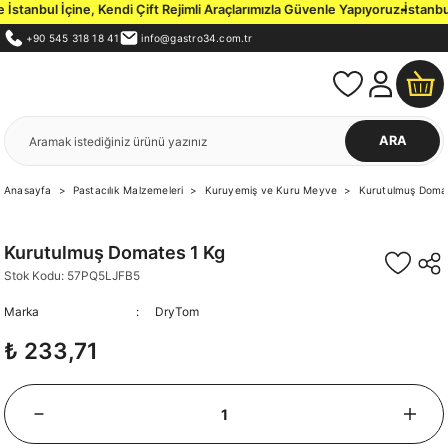
tanbul İçine, Kendi Çift Rejimli Araçlarımızla Güvenle Yapıyoruz.
İstanbul 
+90 545 318 18 41
info@gastro34.com.tr
ARA
Anasayfa
Pastacılık Malzemeleri
Kuruyemiş ve Kuru Meyve
Kurutulmuş Doma
Kurutulmuş Domates 1 Kg
Stok Kodu: 57PQ5LJFB5
Marka
DryTom
₺ 233,71