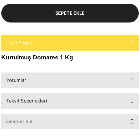
SEPETE EKLE
Ürün Bilgisi
Kurtulmuş Domates 1 Kg
Yorumlar
Taksit Seçenekleri
Bu ürüne ilk yorumu siz yapın!
Önerileriniz
Yorum Yaz
Bu ürünün fiyat bilgisi, resim, ürün açıklamalarında ve diğer konularda