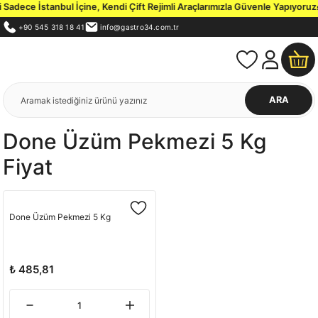
adece İstanbul İçine, Kendi Çift Rejimli Araçlarımızla Güvenle Yapıyoruz.
İ
+90 545 318 18 41
info@gastro34.com.tr
ARA
Done Üzüm Pekmezi 5 Kg
Fiyat
Done Üzüm Pekmezi 5 Kg
₺ 485,81