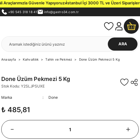
 Araçlarımızla Güvenle Yapıyoruz.
İstanbul İçi 3000 TL ve Üzeri Siparişlerde
+90 545 318 18 41
info@gastro34.com.tr
ARA
Anasayfa
Kahvaltılık
Tahin ve Pekmez
Done Üzüm Pekmezi 5 Kg
Done Üzüm Pekmezi 5 Kg
Stok Kodu: Y2SLJPSUXE
Marka
Done
₺ 485,81