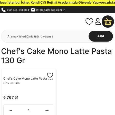
e İstanbul İçine, Kendi Çift Rejimli Araçlarımızla Güvenle Yapıyoruz.
İstan
+90 545 318 18 41
info@gastro34.com.tr
ARA
Chef's Cake Mono Latte Pasta
130 Gr
Chef's Cake Mono Latte Pasta 150
Gr x 9 Dilim
₺ 767,51