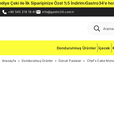
Çeki ile İlk Siparişinize Özel %5 İndirim.
Gastro34'e hoş ge
+90 545 318 18 41
info@gastro34.com.tr
Dondurulmuş Ürünler
İçecek
Anasayfa
Dondurulmuş Ürünler
Donuk Pastalar
Chef's Cake Mono 