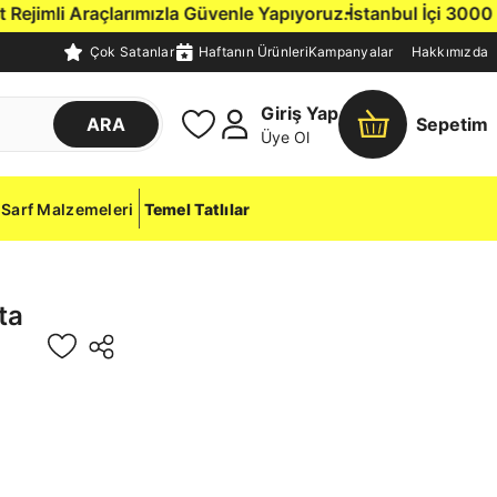
ejimli Araçlarımızla Güvenle Yapıyoruz.
İstanbul İçi 3000 TL 
Çok Satanlar
Haftanın Ürünleri
Kampanyalar
Hakkımızda
Giriş Yap
ARA
Sepetim
Üye Ol
Sarf Malzemeleri
Temel Tatlılar
ta