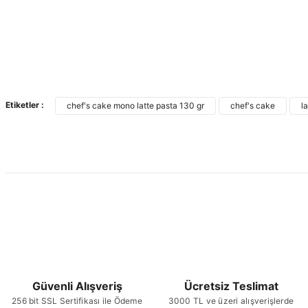
Etiketler :
chef's cake mono latte pasta 130 gr
chef's cake
l
Güvenli Alışveriş
Ücretsiz Teslimat
256 bit SSL Sertifikası ile Ödeme
3000 TL ve üzeri alışverişlerde