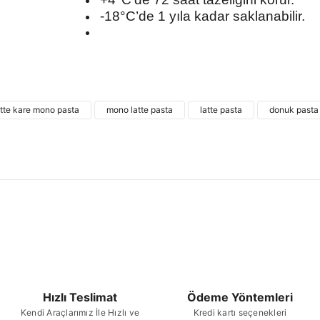
-18°C’de 1 yıla kadar saklanabilir.
Bu ürünün fiyat bilgisi, resim, ürün açıklamalarında
kullanarak tarafımıza iletebilirsiniz.
Bu ürü
Görüş ve önerileriniz için teşekkür ederiz.
atte kare mono pasta
mono latte pasta
latte pasta
donuk pasta
Ürün resmi kalitesiz, bozuk veya görüntülenemiyor.
Ürün açıklamasında eksik bilgiler bulunuyor.
Ürün bilgilerinde hatalar bulunuyor.
Ürün fiyatı diğer sitelerden daha pahalı.
Bu ürüne benzer farklı alternatifler olmalı.
Hızlı Teslimat
Ödeme Yöntemleri
Kendi Araçlarımız İle Hızlı ve
Kredi kartı seçenekleri