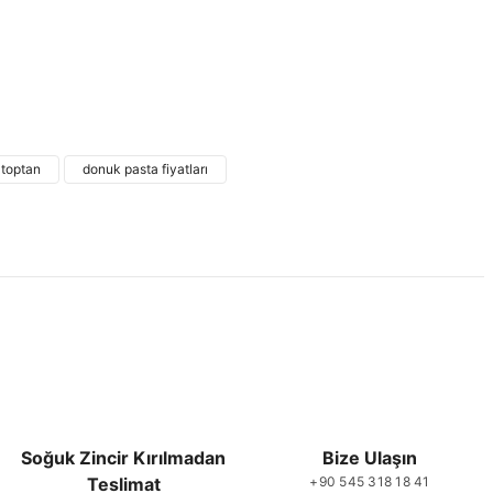
 ve diğer konularda yetersiz gördüğünüz noktaları öneri formunu
ne ilk yorumu siz yapın!
 toptan
donuk pasta fiyatları
Yorum Yaz
Soğuk Zincir Kırılmadan
Bize Ulaşın
Teslimat
+90 545 318 18 41