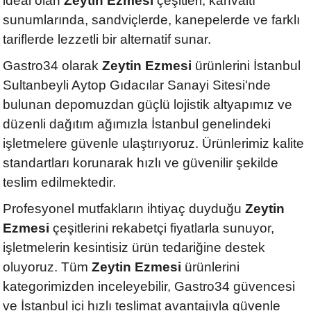
ideal olan
Zeytin Ezmesi
çeşitleri; kahvaltı
sunumlarında, sandviçlerde, kanepelerde ve farklı
tariflerde lezzetli bir alternatif sunar.
Gastro34 olarak
Zeytin Ezmesi
ürünlerini İstanbul
Sultanbeyli Aytop Gıdacılar Sanayi Sitesi'nde
bulunan depomuzdan güçlü lojistik altyapımız ve
düzenli dağıtım ağımızla İstanbul genelindeki
işletmelere güvenle ulaştırıyoruz. Ürünlerimiz kalite
standartları korunarak hızlı ve güvenilir şekilde
teslim edilmektedir.
Profesyonel mutfakların ihtiyaç duyduğu
Zeytin
Ezmesi
çeşitlerini rekabetçi fiyatlarla sunuyor,
işletmelerin kesintisiz ürün tedariğine destek
oluyoruz. Tüm
Zeytin Ezmesi
ürünlerini
kategorimizden inceleyebilir, Gastro34 güvencesi
ve İstanbul içi hızlı teslimat avantajıyla güvenle