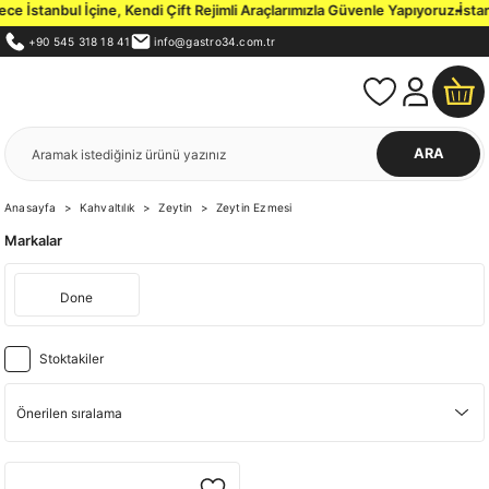
 İstanbul İçine, Kendi Çift Rejimli Araçlarımızla Güvenle Yapıyoruz.
İstanb
+90 545 318 18 41
info@gastro34.com.tr
ARA
Anasayfa
Kahvaltılık
Zeytin
Zeytin Ezmesi
Markalar
Done
Stoktakiler