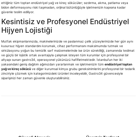
ettiğiniz tüm toptan endüstriyel yağ ve kireç sökücüler; sızdırma, akma, patlama veya
bidon deformasyonu riski taşımadan, orijinal bütünlüğüyle işletmenizin kapısına kadar
güvenle teslim ediliyor.
Kesintisiz ve Profesyonel Endüstriyel
Hijyen Lojistiği
Mutfak ekipmanlarınızda, makinelerinizde ve paslanmaz çelik yüzeylerinizde her gün aynı
kusursuz hijyen standardını korumak, cihaz performansını maksimumda tutmak ve
sirkülasyonu yoğun bu temizlik sarf malzemelerinde ise ürün sürekliliği, zamanında teslimat
ve güçlü bir lojistik ortak avantajıyla çalışmak isteyen tüm kurumlar için profesyonel bir
altyapı sunan gastro34, operasyonel yükünüzü hafifletmektedir. İstanbul'un her iki
yakasındaki geniş dağıtım ağımızdan yararlanmak ve işletmenizin tüm
endüstriyel toptan
yağ ve kireç sökücü
ve diğer kurumsal kimya grubu gereksinimlerini profesyonel bir tedarik
zinciriyle çözmek için kategorimizdeki ürünleri inceleyebilir, Gastro34 güvencesiyle
siparişinizi her zaman güvenle oluşturabilirsiniz.