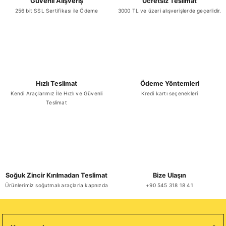
Güvenli Alışveriş
Ücretsiz Teslimat
256 bit SSL Sertifikası ile Ödeme
3000 TL ve üzeri alışverişlerde geçerlidir.
Hızlı Teslimat
Ödeme Yöntemleri
Kendi Araçlarımız İle Hızlı ve Güvenli
Kredi kartı seçenekleri
Teslimat
Soğuk Zincir Kırılmadan Teslimat
Bize Ulaşın
Ürünlerimiz soğutmalı araçlarla kapnızda
+90 545 318 18 41