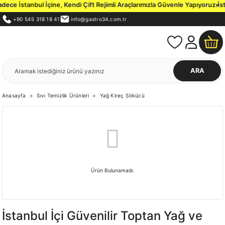
ce İstanbul İçine, Kendi Çift Rejimli Araçlarımızla Güvenle Yapıyoruz.
İsta
+90 545 318 18 41
info@gastro34.com.tr
ARA
Anasayfa
Sıvı Temizlik Ürünleri
Yağ Kireç Sökücü
Ürün Bulunamadı.
İstanbul İçi Güvenilir Toptan Yağ ve