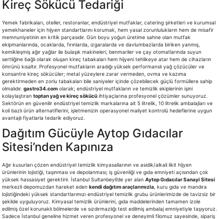
Kireç Sökücü Tedariği
Yemek fabrikaları, oteller, restoranlar, endüstriyel mutfaklar, catering şirketleri ve kurumsal
yemekhaneler için hijyen standartlarını korumak, hem yasal zorunlulukların hem de misafir
memnuniyetinin en kritik parçasıdır. Gün boyu yoğun üretime sahne olan mutfak
ekipmanlarında, ocaklarda, fırınlarda, ızgaralarda ve davlumbazlarda biriken yanmış,
kemikleşmiş ağır yağlar ile bulaşık makineleri, benmariler ve çay otomatlarında suyun
sertliğine bağlı olarak oluşan kireç tabakaları hem hijyeni tehlikeye atar hem de cihazların
ömrünü kısaltır. Profesyonel mutfakların aradığı yüksek performanslı yağ çözücüler ve
konsantre kireç sökücüler; metal yüzeylere zarar vermeden, ovma ve kazıma
gerektirmeden en zorlu tabakaları bile saniyeler içinde çözebilecek güçlü formüllere sahip
olmalıdır.
gastro34.com
olarak; endüstriyel mutfakların ve temizlik ekiplerinin işini
kolaylaştıran
toptan yağ ve kireç sökücü
ihtiyaçlarına profesyonel çözümler sunuyoruz.
Sektörün en güvenilir endüstriyel temizlik markalarına ait 5 litrelik, 10 litrelik ambalajları ve
koli bazlı ürün alternatiflerini, işletmenizin operasyonel maliyet kontrolü hedeflerine uygun
avantajlı fiyatlarla tedarik ediyoruz.
Dağıtım Gücüyle Aytop Gıdacılar
Sitesi’nden Kapınıza
Ağır kusurları çözen endüstriyel temizlik kimyasallarının ve asidik/alkali likit hijyen
ürünlerinin lojistiği, taşınması ve depolanması; iş güvenliği ve gıda emniyeti açısından çok
yüksek hassasiyet gerektirir. İstanbul Sultanbeyli’de yer alan
Aytop Gıdacılar Sanayi Sitesi
merkezli depomuzdan hareket eden
kendi dağıtım araçlarımızla
, kuru gıda ve mandıra
lojistiğindeki yüksek standartlarımızı endüstriyel temizlik grubu ürünlerimizde de tavizsiz bir
şekilde uyguluyoruz. Kimyasal temizlik ürünlerini, gıda maddelerinden tamamen izole
edilmiş özel korunaklı bölmelerde ve sızdırmazlığı test edilmiş ambalaj emniyetiyle taşıyoruz.
Sadece İstanbul geneline hizmet veren profesyonel ve deneyimli filomuz sayesinde, sipariş