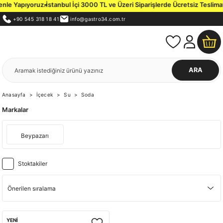
nle Yapıyoruz.
İstanbul İçi 3000 TL ve Üzeri Siparişlerde Ücretsiz Teslimat.
+90 545 318 18 41
info@gastro34.com.tr
ARA
Anasayfa
İçecek
Su
Soda
Markalar
Beypazarı
Stoktakiler
YENİ