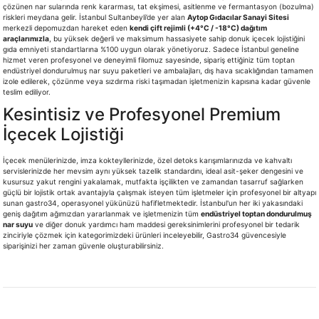
çözünen nar sularında renk kararması, tat ekşimesi, asitlenme ve fermantasyon (bozulma)
riskleri meydana gelir. İstanbul Sultanbeyli’de yer alan
Aytop Gıdacılar Sanayi Sitesi
merkezli depomuzdan hareket eden
kendi çift rejimli (+4°C / -18°C) dağıtım
araçlarımızla
, bu yüksek değerli ve maksimum hassasiyete sahip donuk içecek lojistiğini
gıda emniyeti standartlarına %100 uygun olarak yönetiyoruz. Sadece İstanbul geneline
hizmet veren profesyonel ve deneyimli filomuz sayesinde, sipariş ettiğiniz tüm toptan
endüstriyel dondurulmuş nar suyu paketleri ve ambalajları, dış hava sıcaklığından tamamen
izole edilerek, çözünme veya sızdırma riski taşımadan işletmenizin kapısına kadar güvenle
teslim ediliyor.
Kesintisiz ve Profesyonel Premium
İçecek Lojistiği
İçecek menülerinizde, imza kokteyllerinizde, özel detoks karışımlarınızda ve kahvaltı
servislerinizde her mevsim aynı yüksek tazelik standardını, ideal asit-şeker dengesini ve
kusursuz yakut rengini yakalamak, mutfakta işçilikten ve zamandan tasarruf sağlarken
güçlü bir lojistik ortak avantajıyla çalışmak isteyen tüm işletmeler için profesyonel bir altyapı
sunan gastro34, operasyonel yükünüzü hafifletmektedir. İstanbul'un her iki yakasındaki
geniş dağıtım ağımızdan yararlanmak ve işletmenizin tüm
endüstriyel toptan dondurulmuş
nar suyu
ve diğer donuk yardımcı ham maddesi gereksinimlerini profesyonel bir tedarik
zinciriyle çözmek için kategorimizdeki ürünleri inceleyebilir, Gastro34 güvencesiyle
siparişinizi her zaman güvenle oluşturabilirsiniz.