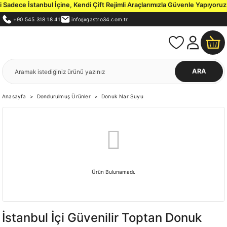
adece İstanbul İçine, Kendi Çift Rejimli Araçlarımızla Güvenle Yapıyoruz.
İ
+90 545 318 18 41
info@gastro34.com.tr
ARA
Anasayfa
Dondurulmuş Ürünler
Donuk Nar Suyu
Ürün Bulunamadı.
İstanbul İçi Güvenilir Toptan Donuk