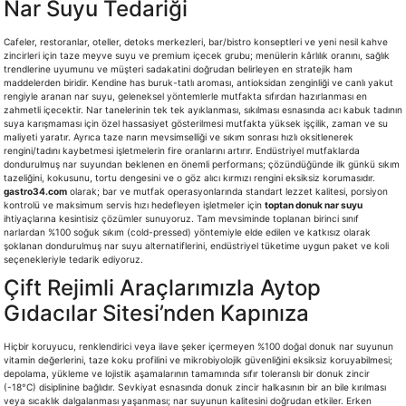
Nar Suyu Tedariği
Cafeler, restoranlar, oteller, detoks merkezleri, bar/bistro konseptleri ve yeni nesil kahve
zincirleri için taze meyve suyu ve premium içecek grubu; menülerin kârlılık oranını, sağlık
trendlerine uyumunu ve müşteri sadakatini doğrudan belirleyen en stratejik ham
maddelerden biridir. Kendine has buruk-tatlı aroması, antioksidan zenginliği ve canlı yakut
rengiyle aranan nar suyu, geleneksel yöntemlerle mutfakta sıfırdan hazırlanması en
zahmetli içecektir. Nar tanelerinin tek tek ayıklanması, sıkılması esnasında acı kabuk tadının
suya karışmaması için özel hassasiyet gösterilmesi mutfakta yüksek işçilik, zaman ve su
maliyeti yaratır. Ayrıca taze narın mevsimselliği ve sıkım sonrası hızlı oksitlenerek
rengini/tadını kaybetmesi işletmelerin fire oranlarını artırır. Endüstriyel mutfaklarda
dondurulmuş nar suyundan beklenen en önemli performans; çözündüğünde ilk günkü sıkım
tazeliğini, kokusunu, tortu dengesini ve o göz alıcı kırmızı rengini eksiksiz korumasıdır.
gastro34.com
olarak; bar ve mutfak operasyonlarında standart lezzet kalitesi, porsiyon
kontrolü ve maksimum servis hızı hedefleyen işletmeler için
toptan donuk nar suyu
ihtiyaçlarına kesintisiz çözümler sunuyoruz. Tam mevsiminde toplanan birinci sınıf
narlardan %100 soğuk sıkım (cold-pressed) yöntemiyle elde edilen ve katkısız olarak
şoklanan dondurulmuş nar suyu alternatiflerini, endüstriyel tüketime uygun paket ve koli
seçenekleriyle tedarik ediyoruz.
Çift Rejimli Araçlarımızla Aytop
Gıdacılar Sitesi’nden Kapınıza
Hiçbir koruyucu, renklendirici veya ilave şeker içermeyen %100 doğal donuk nar suyunun
vitamin değerlerini, taze koku profilini ve mikrobiyolojik güvenliğini eksiksiz koruyabilmesi;
depolama, yükleme ve lojistik aşamalarının tamamında sıfır toleranslı bir donuk zincir
(-18°C) disiplinine bağlıdır. Sevkiyat esnasında donuk zincir halkasının bir an bile kırılması
veya sıcaklık dalgalanması yaşanması; nar suyunun kalitesini doğrudan etkiler. Erken