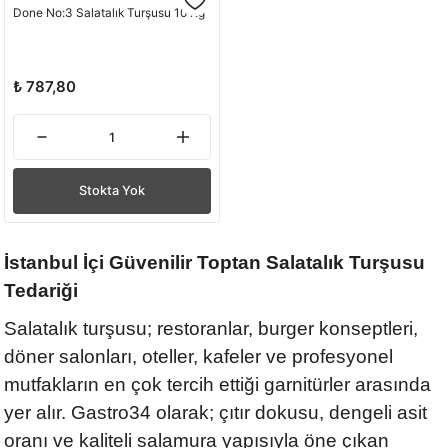
Done No:3 Salatalık Turşusu 10 Kg
₺ 787,80
Stokta Yok
İstanbul İçi Güvenilir Toptan Salatalık Turşusu
Tedariği
Salatalık turşusu; restoranlar, burger konseptleri,
döner salonları, oteller, kafeler ve profesyonel
mutfakların en çok tercih ettiği garnitürler arasında
yer alır. Gastro34 olarak; çıtır dokusu, dengeli asit
oranı ve kaliteli salamura yapısıyla öne çıkan