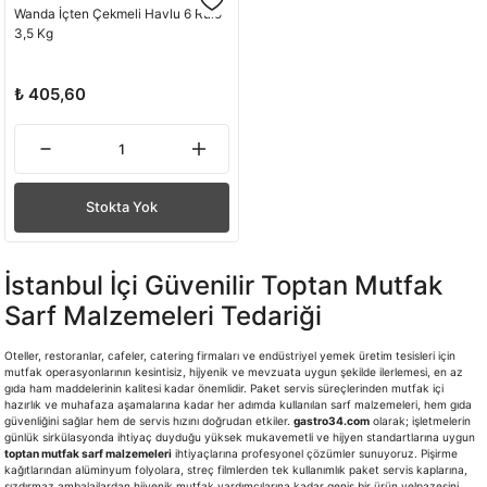
Wanda İçten Çekmeli Havlu 6 Rulo
3,5 Kg
₺ 405,60
Stokta Yok
İstanbul İçi Güvenilir Toptan Mutfak
Sarf Malzemeleri Tedariği
Oteller, restoranlar, cafeler, catering firmaları ve endüstriyel yemek üretim tesisleri için
mutfak operasyonlarının kesintisiz, hijyenik ve mevzuata uygun şekilde ilerlemesi, en az
gıda ham maddelerinin kalitesi kadar önemlidir. Paket servis süreçlerinden mutfak içi
hazırlık ve muhafaza aşamalarına kadar her adımda kullanılan sarf malzemeleri, hem gıda
güvenliğini sağlar hem de servis hızını doğrudan etkiler.
gastro34.com
olarak; işletmelerin
günlük sirkülasyonda ihtiyaç duyduğu yüksek mukavemetli ve hijyen standartlarına uygun
toptan mutfak sarf malzemeleri
ihtiyaçlarına profesyonel çözümler sunuyoruz. Pişirme
kağıtlarından alüminyum folyolara, streç filmlerden tek kullanımlık paket servis kaplarına,
sızdırmaz ambalajlardan hijyenik mutfak yardımcılarına kadar geniş bir ürün yelpazesini