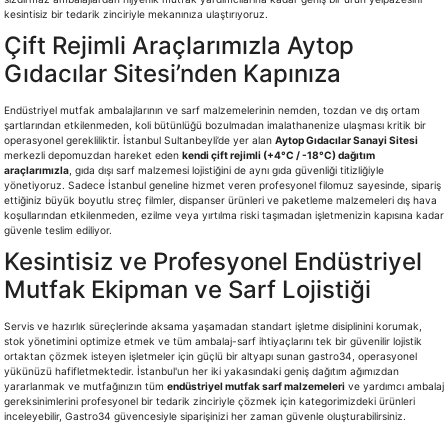
kesintisiz bir tedarik zinciriyle mekanınıza ulaştırıyoruz.
Çift Rejimli Araçlarımızla Aytop
Gıdacılar Sitesi’nden Kapınıza
Endüstriyel mutfak ambalajlarının ve sarf malzemelerinin nemden, tozdan ve dış ortam
şartlarından etkilenmeden, koli bütünlüğü bozulmadan imalathanenize ulaşması kritik bir
operasyonel gerekliliktir. İstanbul Sultanbeyli’de yer alan
Aytop Gıdacılar Sanayi Sitesi
merkezli depomuzdan hareket eden
kendi çift rejimli (+4°C / -18°C) dağıtım
araçlarımızla
, gıda dışı sarf malzemesi lojistiğini de aynı gıda güvenliği titizliğiyle
yönetiyoruz. Sadece İstanbul geneline hizmet veren profesyonel filomuz sayesinde, sipariş
ettiğiniz büyük boyutlu streç filmler, dispanser ürünleri ve paketleme malzemeleri dış hava
koşullarından etkilenmeden, ezilme veya yırtılma riski taşımadan işletmenizin kapısına kadar
güvenle teslim ediliyor.
Kesintisiz ve Profesyonel Endüstriyel
Mutfak Ekipman ve Sarf Lojistiği
Servis ve hazırlık süreçlerinde aksama yaşamadan standart işletme disiplinini korumak,
stok yönetimini optimize etmek ve tüm ambalaj-sarf ihtiyaçlarını tek bir güvenilir lojistik
ortaktan çözmek isteyen işletmeler için güçlü bir altyapı sunan gastro34, operasyonel
yükünüzü hafifletmektedir. İstanbul'un her iki yakasındaki geniş dağıtım ağımızdan
yararlanmak ve mutfağınızın tüm
endüstriyel mutfak sarf malzemeleri
ve yardımcı ambalaj
gereksinimlerini profesyonel bir tedarik zinciriyle çözmek için kategorimizdeki ürünleri
inceleyebilir, Gastro34 güvencesiyle siparişinizi her zaman güvenle oluşturabilirsiniz.