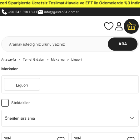
i Siparişlerde Ücretsiz Teslimat.
Havale ve EFT ile Ödemelerde %3 İndirim 
+90 545 318 18 41
info@gastro34.com.tr
ARA
Anasayfa
Temel Gıdalar
Makarna
Liguori
Markalar
Liguori
Stoktakiler
YENİ
YENİ