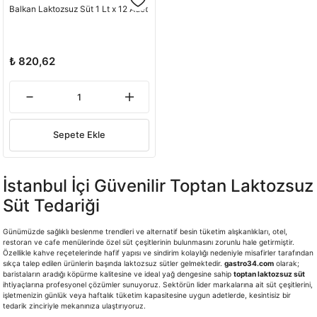
Balkan Laktozsuz Süt 1 Lt x 12 Adet
₺ 820,62
Sepete Ekle
İstanbul İçi Güvenilir Toptan Laktozsuz
Süt Tedariği
Günümüzde sağlıklı beslenme trendleri ve alternatif besin tüketim alışkanlıkları, otel,
restoran ve cafe menülerinde özel süt çeşitlerinin bulunmasını zorunlu hale getirmiştir.
Özellikle kahve reçetelerinde hafif yapısı ve sindirim kolaylığı nedeniyle misafirler tarafından
sıkça talep edilen ürünlerin başında laktozsuz sütler gelmektedir.
gastro34.com
olarak;
baristaların aradığı köpürme kalitesine ve ideal yağ dengesine sahip
toptan laktozsuz süt
ihtiyaçlarına profesyonel çözümler sunuyoruz. Sektörün lider markalarına ait süt çeşitlerini,
işletmenizin günlük veya haftalık tüketim kapasitesine uygun adetlerde, kesintisiz bir
tedarik zinciriyle mekanınıza ulaştırıyoruz.