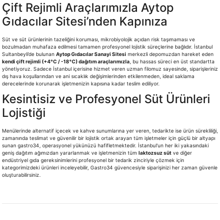
Çift Rejimli Araçlarımızla Aytop
Gıdacılar Sitesi’nden Kapınıza
Süt ve süt ürünlerinin tazeliğini koruması, mikrobiyolojik açıdan risk taşımaması ve
bozulmadan muhafaza edilmesi tamamen profesyonel lojistik süreçlerine bağlıdır. İstanbul
Sultanbeyli’de bulunan
Aytop Gıdacılar Sanayi Sitesi
merkezli depomuzdan hareket eden
kendi çift rejimli (+4°C / -18°C) dağıtım araçlarımızla
, bu hassas süreci en üst standartta
yönetiyoruz. Sadece İstanbul içerisine hizmet veren uzman filomuz sayesinde, siparişleriniz
dış hava koşullarından ve ani sıcaklık değişimlerinden etkilenmeden, ideal saklama
derecelerinde korunarak işletmenizin kapısına kadar teslim ediliyor.
Kesintisiz ve Profesyonel Süt Ürünleri
Lojistiği
Menülerinde alternatif içecek ve kahve sunumlarına yer veren, tedarikte ise ürün sürekliliği,
zamanında teslimat ve güvenilir bir lojistik ortak arayan tüm işletmeler için güçlü bir altyapı
sunan gastro34, operasyonel yükünüzü hafifletmektedir. İstanbul'un her iki yakasındaki
geniş dağıtım ağımızdan yararlanmak ve işletmenizin tüm
laktozsuz süt
ve diğer
endüstriyel gıda gereksinimlerini profesyonel bir tedarik zinciriyle çözmek için
kategorimizdeki ürünleri inceleyebilir, Gastro34 güvencesiyle siparişinizi her zaman güvenle
oluşturabilirsiniz.