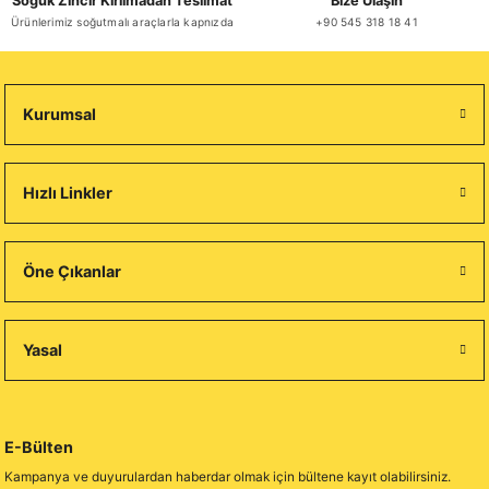
Soğuk Zincir Kırılmadan Teslimat
Bize Ulaşın
Ürünlerimiz soğutmalı araçlarla kapnızda
+90 545 318 18 41
Kurumsal
Hızlı Linkler
Öne Çıkanlar
Yasal
E-Bülten
Kampanya ve duyurulardan haberdar olmak için bültene kayıt olabilirsiniz.