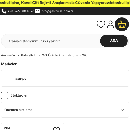
ul İçine, Kendi Çift Rejimli Araçlarımızla Güvenle Yapıyoruz.
İstanbul İçi 
+90 545 318 18 41
info@gastro34.com.tr
ARA
Anasayfa
Kahvaltılık
Süt Ürünleri
Laktozsuz Süt
Markalar
Balkan
Stoktakiler
YENİ