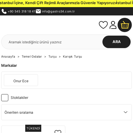
nbul İçine, Kendi Çift Rejimli Araçlarımızla Güvenle Yapıyoruz.
İstanbul İç
+90 545 318 18 41
info@gastro34.com.tr
ARA
Anasayfa
Temel Gıdalar
Turşu
Karışık Turşu
Markalar
Onur Ece
Stoktakiler
TÜKENDİ