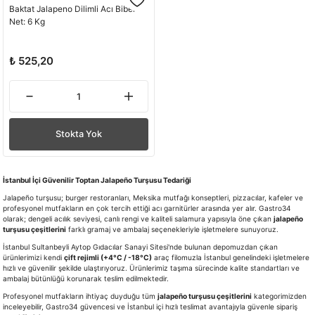
Baktat Jalapeno Dilimli Acı Biber
Net: 6 Kg
₺ 525,20
Stokta Yok
İstanbul İçi Güvenilir Toptan Jalapeño Turşusu Tedariği
Jalapeño turşusu; burger restoranları, Meksika mutfağı konseptleri, pizzacılar, kafeler ve
profesyonel mutfakların en çok tercih ettiği acı garnitürler arasında yer alır. Gastro34
olarak; dengeli acılık seviyesi, canlı rengi ve kaliteli salamura yapısıyla öne çıkan
jalapeño
turşusu çeşitlerini
farklı gramaj ve ambalaj seçenekleriyle işletmelere sunuyoruz.
İstanbul Sultanbeyli Aytop Gıdacılar Sanayi Sitesi'nde bulunan depomuzdan çıkan
ürünlerimizi kendi
çift rejimli (+4°C / -18°C)
araç filomuzla İstanbul genelindeki işletmelere
hızlı ve güvenilir şekilde ulaştırıyoruz. Ürünlerimiz taşıma sürecinde kalite standartları ve
ambalaj bütünlüğü korunarak teslim edilmektedir.
Profesyonel mutfakların ihtiyaç duyduğu tüm
jalapeño turşusu çeşitlerini
kategorimizden
inceleyebilir, Gastro34 güvencesi ve İstanbul içi hızlı teslimat avantajıyla güvenle sipariş