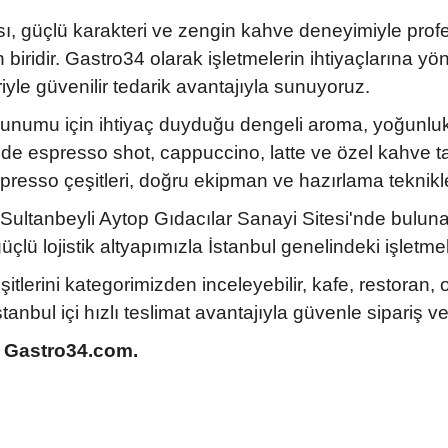
ı, güçlü karakteri ve zengin kahve deneyimiyle profes
iridir. Gastro34 olarak işletmelerin ihtiyaçlarına yöne
iyle güvenilir tedarik avantajıyla sunuyoruz.
sunumu için ihtiyaç duyduğu dengeli aroma, yoğunluk 
e espresso shot, cappuccino, latte ve özel kahve tarif
 espresso çeşitleri, doğru ekipman ve hazırlama teknik
 Sultanbeyli Aytop Gıdacılar Sanayi Sitesi'nde bul
çlü lojistik altyapımızla İstanbul genelindeki işletmel
itlerini kategorimizden inceleyebilir, kafe, restoran,
nbul içi hızlı teslimat avantajıyla güvenle sipariş ver
i, Gastro34.com.