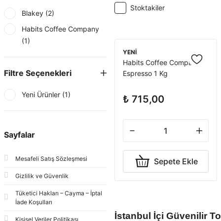
Stoktakiler
Blakey (2)
Habits Coffee Company
(1)
YENİ
Habits Coffee Company
Filtre Seçenekleri
Espresso 1 Kg
Yeni Ürünler (1)
₺ 715,00
Sayfalar
Mesafeli Satış Sözleşmesi
Sepete Ekle
Gizlilik ve Güvenlik
Tüketici Hakları – Cayma – İptal
İade Koşulları
İstanbul İçi Güvenilir 
Kişisel Veriler Politikası