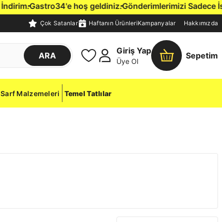
rim.
Gastro34'e hoş geldiniz.
Gönderimlerimizi Sadece İstanb
Çok Satanlar
Haftanın Ürünleri
Kampanyalar
Hakkımızda
Giriş Yap
ARA
Sepetim
Üye Ol
Sarf Malzemeleri
Temel Tatlılar