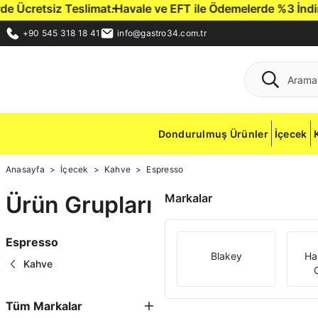
Ücretsiz Teslimat.
Havale ve EFT ile Ödemelerde %3 İndirim F
+90 545 318 18 41
info@gastro34.com.tr
Dondurulmuş Ürünler
İçecek
Anasayfa
İçecek
Kahve
Espresso
Ürün Grupları
Markalar
Espresso
Blakey
Ha
Kahve
Tüm Markalar