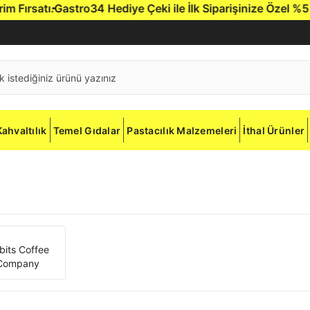
ırsatı.
Gastro34 Hediye Çeki ile İlk Siparişinize Özel %5 İndi
Kahvaltılık
Temel Gıdalar
Pastacılık Malzemeleri
İthal Ürünler
bits Coffee
Company