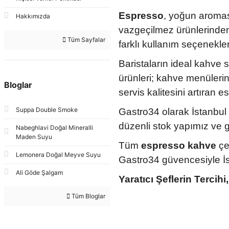
Espresso
, yoğun aromas
Hakkımızda
vazgeçilmez ürünlerinden b
Tüm Sayfalar
farklı kullanım seçenekler
Baristaların ideal kahve 
ürünleri; kahve menülerind
Bloglar
servis kalitesini artıran
Suppa Double Smoke
Gastro34 olarak İstanbul
düzenli stok yapımız ve gü
Nabeghlavi Doğal Mineralli
Maden Suyu
Tüm
espresso kahve
çeş
Lemonera Doğal Meyve Suyu
Gastro34 güvencesiyle İsta
Ali Göde Şalgam
Yaratıcı Şeflerin Tercih
Tüm Bloglar