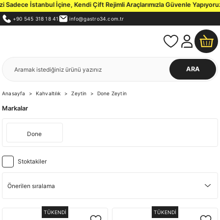
Sadece İstanbul İçine, Kendi Çift Rejimli Araçlarımızla Güvenle Yapıyoruz.
+90 545 318 18 41
info@gastro34.com.tr
ARA
Anasayfa
Kahvaltılık
Zeytin
Done Zeytin
Markalar
Done
Stoktakiler
TÜKENDİ
TÜKENDİ