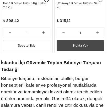
Done Biberiye Turşu 5 Kg (Süzme
Çetinkaya Biberiye Turşusu Net 5
2,5 Kg)
Kg
₺ 898,42
₺ 315,12
Sepete Ekle
Stokta Yok
İstanbul İçi Güvenilir Toptan Biberiye Turşusu
Tedariği
Biberiye turşusu; restoranlar, oteller, burger
konseptleri, kafeler ve profesyonel mutfaklarda
garnitür ve tamamlayıcı lezzet olarak tercih edilen
ürünler arasında yer alır. Gastro34 olarak; dengeli
salamura yapısı, canlı rengi ve çıtır dokusuyla öne