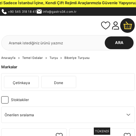
Sadece İstanbul İçine, Kendi Çift Rejimli Araçlarımızla Güvenle Yapıyoruz.
+90 545 318 18 41
info@gastro34.com.tr
ARA
Anasayfa
Temel Gıdalar
Turşu
Biberiye Turşusu
Markalar
Çetinkaya
Done
Stoktakiler
TÜKENDİ