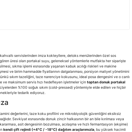
bu; kahvaltı servislerinden imza kokteyllere, detoks menülerinden özel sos
gören üresi olan portakal suyu, geleneksel yöntemlerle mutfakta her siparişte
kesilmesi, sıkma işlemi esnasında yaşanan kabuk acılığı riskleri ve makine
düşmesi ve birim hammadde fiyatlarının dalgalanması, porsiyon maliyet yönetimini
nkü sıkım tazeliğini, taze narenciye kokusunu, ideal posa dengesini ve o canlı
 fire ve maksimum servis hızı hedefleyen işletmeler için
toptan donuk portakal
ciyelerden %100 soğuk sıkım (cold-pressed) yöntemiyle elde edilen ve hiçbir
nekleriyle tedarik ediyoruz.
ıza
ini değerlerini, taze koku profilini ve mikrobiyolojik güvenliğini eksiksiz
ağlıdır. Sevkiyat esnasında donuk zincir halkasının bir an bile kırılması veya
kararması, asit dengesinin bozulması, acılaşma ve hızlı fermantasyon (ekşime)
en
kendi çift rejimli (+4°C / -18°C) dağıtım araçlarımızla
, bu yüksek hacimli