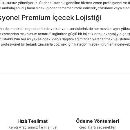
ni kusursuz yönetiyoruz. Sadece İstanbul geneline hizmet veren profesyonel ve de
 ambalajları, dış hava sıcaklığından tamamen izole edilerek, çözünme veya sızdır
syonel Premium İçecek Lojistiği
nizde, mocktail reçetelerinizde ve kahvaltı servislerinizde her mevsim aynı yükse
e zamandan maksimum tasarruf sağlarken güçlü bir lojistik ortak avantajıyla çalış
. İstanbul'un her iki yakasındaki geniş dağıtım ağımızdan yararlanmak ve işletm
rofesyonel bir tedarik zinciriyle çözmek için kategorimizdeki ürünleri inceleyebi
Hızlı Teslimat
Ödeme Yöntemleri
Kendi Araçlarımız İle Hızlı ve
Kredi kartı seçenekleri