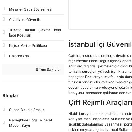
Mesafeli Satış Sözleşmesi
Gizlilik ve Güvenlik
Tüketici Hakları – Cayma – İptal
İade Koşulları
İstanbul İçi Güveni
Kişisel Veriler Politikası
Cafeler, restoranlar, oteller, kahvaltı 
Hakkımızda
reçetelerine kadar soğuk içecek operas
anlık sıkıldığında işletmeler için cidd
Tüm Sayfalar
temizlik süreçleri; yüksek işçilik, zam
zorlaştırır. Endüstriyel mutfaklarda d
turuncu rengini eksiksiz korumasıdır.
g
suyu
ihtiyaçlarına profesyonel çözüml
koruyucu içermeden şoklanan dondurulmu
Bloglar
Çift Rejimli Araçla
Suppa Double Smoke
Hiçbir koruyucu, renklendirici, tatland
koruyabilmesi; depolama, yükleme ve loji
Nabeghlavi Doğal Mineralli
sıcaklık dalgalanması yaşanması, port
Maden Suyu
riskleri meydana gelir. İstanbul Sultanb