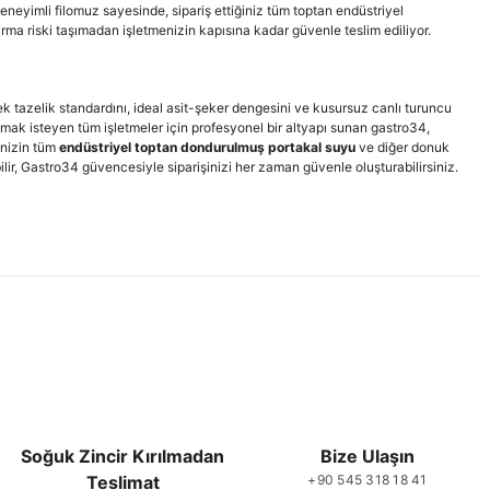
neyimli filomuz sayesinde, sipariş ettiğiniz tüm toptan endüstriyel
ma riski taşımadan işletmenizin kapısına kadar güvenle teslim ediliyor.
k tazelik standardını, ideal asit-şeker dengesini ve kusursuz canlı turuncu
mak isteyen tüm işletmeler için profesyonel bir altyapı sunan gastro34,
enizin tüm
endüstriyel toptan dondurulmuş portakal suyu
ve diğer donuk
lir, Gastro34 güvencesiyle siparişinizi her zaman güvenle oluşturabilirsiniz.
Soğuk Zincir Kırılmadan
Bize Ulaşın
Teslimat
+90 545 318 18 41