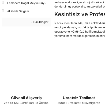
ve hassas donuk içecek lojistik süreci
Lemonera Doğal Meyve Suyu
dondurulmuş portakal suyu paketleri ve
Ali Göde Şalgam
Kesintisiz ve Profe
Tüm Bloglar
İçecek menülerinizde, imza kokteylleri
rengi yakalamak, mutfakta işçilikten v
operasyonel yükünüzü hafifletmektedir
yardımcı ham maddesi gereksinimlerini p
Güvenli Alışveriş
Ücretsiz Teslimat
256 bit SSL Sertifikası ile Ödeme
3000 TL ve üzeri alışverişlerde