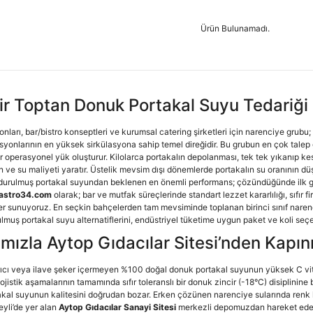
Ürün Bulunamadı.
lir Toptan Donuk Portakal Suyu Tedariği
salonları, bar/bistro konseptleri ve kurumsal catering şirketleri için narenciye gru
yonlarının en yüksek sirkülasyona sahip temel direğidir. Bu grubun en çok talep 
i bir operasyonel yük oluşturur. Kilolarca portakalın depolanması, tek tek yıkanıp 
an ve su maliyeti yaratır. Üstelik mevsim dışı dönemlerde portakalın su oranının 
ondurulmuş portakal suyundan beklenen en önemli performans; çözündüğünde ilk gü
astro34.com
olarak; bar ve mutfak süreçlerinde standart lezzet kararlılığı, sıfır
er sunuyoruz. En seçkin bahçelerden tam mevsiminde toplanan birinci sınıf naren
ş portakal suyu alternatiflerini, endüstriyel tüketime uygun paket ve koli seçe
rımızla Aytop Gıdacılar Sitesi’nden Kapın
ırıcı veya ilave şeker içermeyen %100 doğal donuk portakal suyunun yüksek C vitam
stik aşamalarının tamamında sıfır toleranslı bir donuk zincir (-18°C) disiplinine b
akal suyunun kalitesini doğrudan bozar. Erken çözünen narenciye sularında renk 
eyli’de yer alan
Aytop Gıdacılar Sanayi Sitesi
merkezli depomuzdan hareket ed