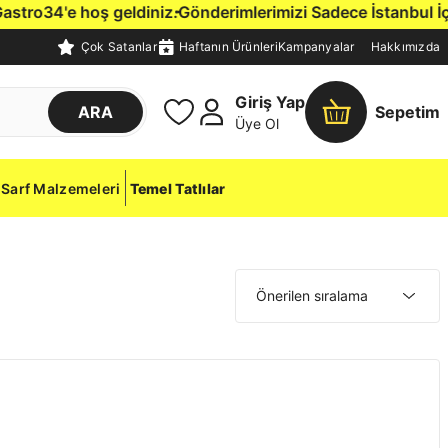
ro34'e hoş geldiniz.
Gönderimlerimizi Sadece İstanbul İçine,
Çok Satanlar
Haftanın Ürünleri
Kampanyalar
Hakkımızda
Giriş Yap
ARA
Sepetim
Üye Ol
Sarf Malzemeleri
Temel Tatlılar