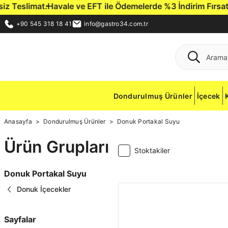
Teslimat.
Havale ve EFT ile Ödemelerde %3 İndirim Fırsatı.
Ga
+90 545 318 18 41
info@gastro34.com.tr
Dondurulmuş Ürünler
İçecek
Anasayfa
Dondurulmuş Ürünler
Donuk Portakal Suyu
Ürün Grupları
Stoktakiler
Donuk Portakal Suyu
Donuk İçecekler
Sayfalar