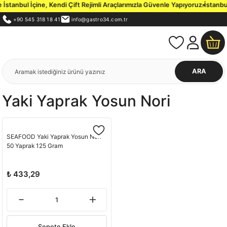
stanbul İçine, Kendi Çift Rejimli Araçlarımızla Güvenle Yapıyoruz.
İstanbul
+90 545 318 18 41
info@gastro34.com.tr
ARA
Yaki Yaprak Yosun Nori
SEAFOOD Yaki Yaprak Yosun Nori
50 Yaprak 125 Gram
₺ 433,29
Sepete Ekle