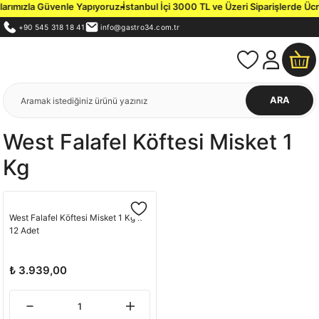
larımızla Güvenle Yapıyoruz.
İstanbul İçi 3000 TL ve Üzeri Siparişlerde Ücre
+90 545 318 18 41
info@gastro34.com.tr
ARA
West Falafel Köftesi Misket 1
Kg
West Falafel Köftesi Misket 1 Kg x
12 Adet
₺ 3.939,00