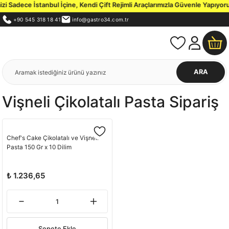
 Sadece İstanbul İçine, Kendi Çift Rejimli Araçlarımızla Güvenle Yapıyoruz
+90 545 318 18 41
info@gastro34.com.tr
ARA
Vişneli Çikolatalı Pasta Sipariş
Chef's Cake Çikolatalı ve Vişneli
Pasta 150 Gr x 10 Dilim
₺ 1.236,65
Sepete Ekle