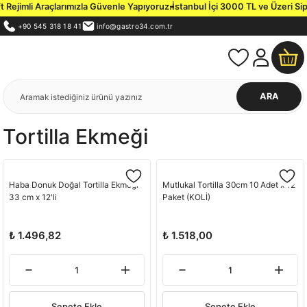
Rejimli Araçlarımızla Güvenle Yapıyoruz.
İstanbul İçi 3000 TL ve Üzeri Sipa
+90 545 318 18 41
info@gastro34.com.tr
ARA
Tortilla Ekmeği
Haba Donuk Doğal Tortilla Ekmeği
Mutlukal Tortilla 30cm 10 Adet x 12
33 cm x 12'li
Paket (KOLİ)
₺ 1.496,82
₺ 1.518,00
Sepete Ekle
Sepete Ekle