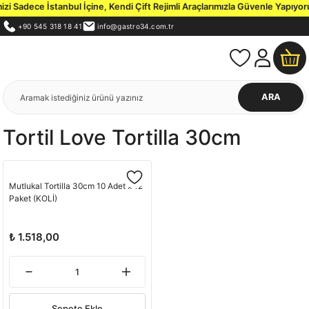
i Sadece İstanbul İçine, Kendi Çift Rejimli Araçlarımızla Güvenle Yapıyoru
+90 545 318 18 41
info@gastro34.com.tr
ARA
Tortil Love Tortilla 30cm
Mutlukal Tortilla 30cm 10 Adet x 12
Paket (KOLİ)
₺ 1.518,00
Sepete Ekle